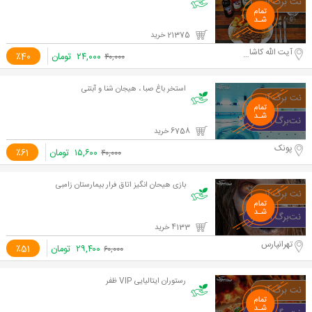
21375 خرید
آیت الله کاشانی
۲۴,۰۰۰
تومان
٪40
۴۰,۰۰۰
استخر باغ صبا ، هیجان شنا و آبتنی
6758 خرید
پونک
۱۵,۶۰۰
تومان
٪61
۴۰,۰۰۰
بازی هیحان انگیز اتاق فرار بیمارستان زامبی
4133 خرید
تهرانپارس
۲۹,۴۰۰
تومان
٪51
۶۰,۰۰۰
رستوران ایتالیایی VIP ظفر