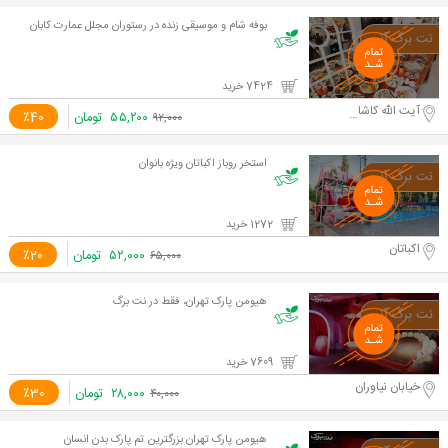
بوفه شام و موسیقی زنده در رستوران مجلل عمارت کابان
7424 خرید
آیت الله کاشانی
۵۵,۲۰۰
تومان
٪40
۹۲,۰۰۰
استخر روباز اکباتان ویژه بانوان
1272 خرید
اکباتان
۵۲,۰۰۰
تومان
٪20
۶۵,۰۰۰
هیومن پارک تهران، فقط در نت برگ
7609 خرید
خیابان نیاوران
۲۸,۰۰۰
تومان
٪30
۴۰,۰۰۰
هیومن پارک تهران بزرگترین تم پارک بدن انسان