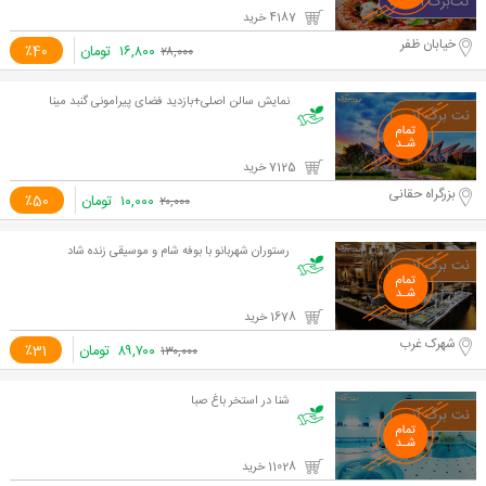
4187 خرید
خیابان ظفر
۱۶,۸۰۰
تومان
٪40
۲۸,۰۰۰
نمایش سالن اصلی+بازدید فضای پیرامونی گنبد مینا
7125 خرید
بزرگراه حقانی
۱۰,۰۰۰
تومان
٪50
۲۰,۰۰۰
رستوران شهربانو با بوفه شام و موسیقی زنده شاد
1678 خرید
شهرک غرب
۸۹,۷۰۰
تومان
٪31
۱۳۰,۰۰۰
شنا در استخر باغ صبا
11028 خرید