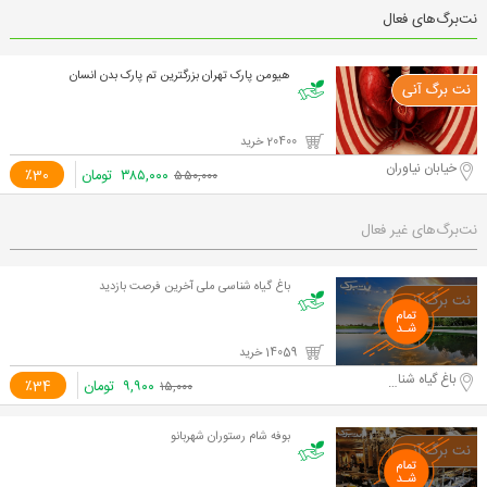
نت‌برگ‌های فعال
هیومن پارک تهران بزرگترین تم پارک بدن انسان
20400 خرید
خیابان نیاوران
۳۸۵,۰۰۰
تومان
٪30
۵۵۰,۰۰۰
نت‌برگ‌های غیر فعال
باغ گیاه شناسی ملی آخرین فرصت بازدید
14059 خرید
باغ گیاه شناسی ملی ایران
۹,۹۰۰
تومان
٪34
۱۵,۰۰۰
بوفه شام رستوران شهربانو