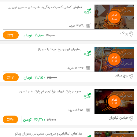
نمایش کمدی کنسرت خونگی با هنرمندی حسین نوروزی
3179 خرید
پونک
۱۹,۸۰۰
تومان
٪34
۳۰,۰۰۰
رستوران ایوان برج میلاد با منو باز
10232 خرید
برج میلاد
۱۹,۹۵۰
تومان
٪43
۳۵,۰۰۰
هیومن پارک تهران بزرگترین تم پارک بدن انسان
5605 خرید
خیابان نیاوران
۷۶,۳۰۰
تومان
٪30
۱۰۹,۰۰۰
غذاهای ایتالیایی و سرویس سنتی در رستوران پیاتو