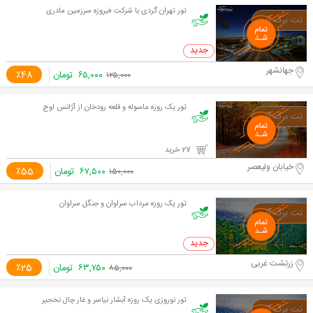
تور تهران گردی با شرکت فیروزه سرزمین مادری
0 خرید
جهانشهر
۶۵,۰۰۰
تومان
٪48
۱۲۵,۰۰۰
تور یک روزه ماسوله و قلعه رودخان از آژانس اوج
27 خرید
خیابان ولیعصر
۶۷,۵۰۰
تومان
٪55
۱۵۰,۰۰۰
تور یک روزه مرداب سراوان و جنگل سراوان
0 خرید
زرتشت غربی
۶۳,۷۵۰
تومان
٪25
۸۵,۰۰۰
تور نوروزی یک روزه آبشار نیاسر و غار چال نخجیر