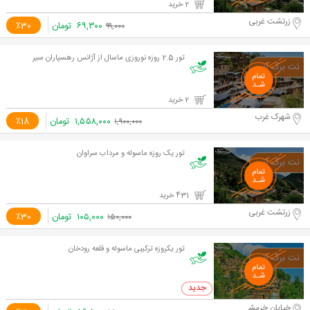
2 خرید
زرتشت غربی
۶۹,۳۰۰
تومان
٪30
۹۹,۰۰۰
تور 2.5 روزه نوروزی ماسال از آژانس رهسپاران سیر
2 خرید
شهرک غرب
۱,۵۵۸,۰۰۰
تومان
٪18
۱,۹۰۰,۰۰۰
تور يک روزه ماسوله و مرداب سراوان
431 خرید
زرتشت غربی
۱۰۵,۰۰۰
تومان
٪30
۱۵۰,۰۰۰
تور یکروزه ترکیبی ماسوله و قلعه رودخان
0 خرید
خیابان خرمشهر(آپادانا)