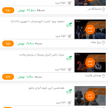
658 خرید
نمایشگاه بین المللی
۲۲,۵۰۰
تومان
٪50
۴۵,۰۰۰
تخفیف ویژه: کنسرت گروه چارتار 10 شهریور (21:30)
656 خرید
برج میلاد
۱۹,۶۰۰
تومان
٪51
۴۰,۰۰۰
سیرک راشن (ایران روسیه) در بوستان ولایت
653 خرید
بوستان ولایت
۱۱,۴۰۰
تومان
٪62
۳۰,۰۰۰
هفدهمین آیین کوچه گردان عاشق
631 خرید