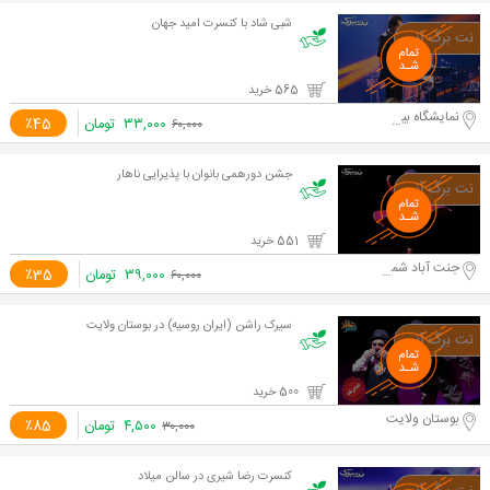
شبی شاد با کنسرت امید جهان
565 خرید
نمایشگاه بین المللی
۳۳,۰۰۰
تومان
٪45
۶۰,۰۰۰
جشن دورهمی بانوان با پذیرایی ناهار
551 خرید
جنت آباد شمالی
۳۹,۰۰۰
تومان
٪35
۶۰,۰۰۰
سیرک راشن (ایران روسیه) در بوستان ولایت
500 خرید
بوستان ولایت
۴,۵۰۰
تومان
٪85
۳۰,۰۰۰
کنسرت رضا شیری در سالن میلاد