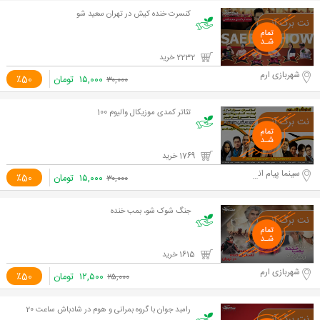
كنسرت خنده كيش در تهران سعيد شو
2232 خرید
شهربازی ارم
۱۵,۰۰۰
تومان
٪50
۳۰,۰۰۰
تئاتر کمدی موزیکال والیوم 100
1769 خرید
سینما پیام انقلاب
۱۵,۰۰۰
تومان
٪50
۳۰,۰۰۰
جنگ شوک شو، بمب خنده
1615 خرید
شهربازی ارم
۱۲,۵۰۰
تومان
٪50
۲۵,۰۰۰
رامبد جوان با گروه بمرانی و هوم در شادباش ساعت 20