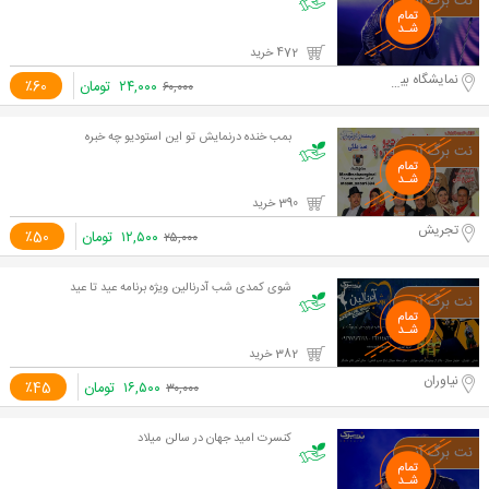
472 خرید
نمایشگاه بین المللی
۲۴,۰۰۰
تومان
٪60
۶۰,۰۰۰
بمب خنده درنمایش تو این استودیو چه خبره
390 خرید
تجریش
۱۲,۵۰۰
تومان
٪50
۲۵,۰۰۰
شوی کمدی شب آدرنالین ویژه برنامه عید تا عید
382 خرید
نیاوران
۱۶,۵۰۰
تومان
٪45
۳۰,۰۰۰
کنسرت امید جهان در سالن میلاد