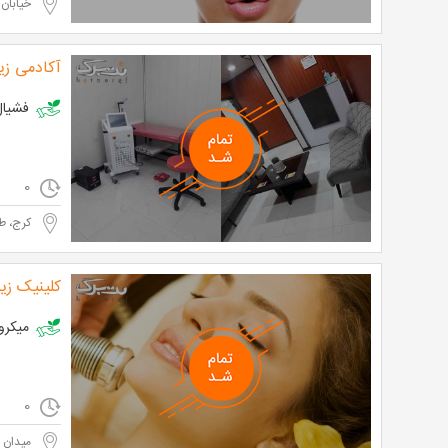
خیابان 
آکادمی زی
فشیال و پاک
0
کرج، طا
کلینیک زی
میکرونیدلینگ
0
میدان 