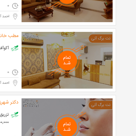
0
احمد آب
مطب خانم
آکوآفشیال در م
0
احمد آب
دکتر شهرز
600,000 تو