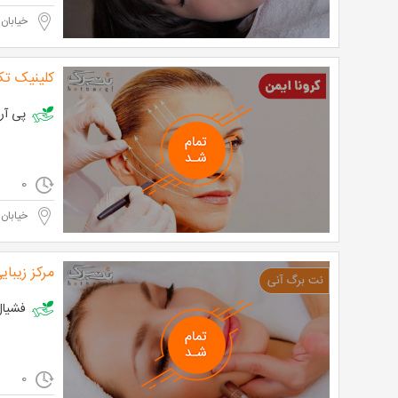
خیابان 
کلینیک ت
پی آر پی در کلینی
0
خیابان 
مرکز زیبا
فشیال تخصصی 
0