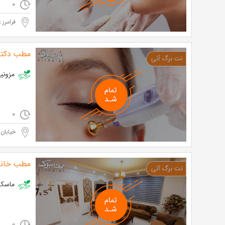
0
فرامرز 
مطب دکتر
مزونیدلینگ د
0
خیابان 
مطب خانم
ماسک Led در مطب دکتر ضرابی با 80% تخفیف و پرداخت تنها 24,000 تومان 
0