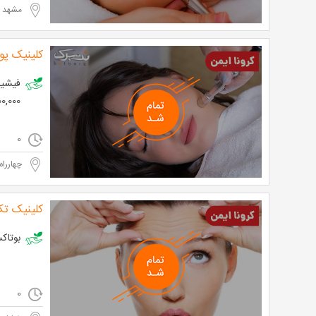
مشهد - 
کلینیک پو
200,000 تو
0
چهارراه
کلینیک ت
بوتاکس مصپورت 
0