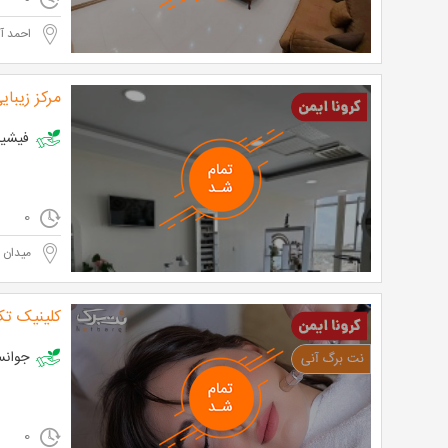
احمد آب
مرکز زیبا
فیشیال در مرکز
0
میدان ط
کلینیک ت
جوانسازی 
0