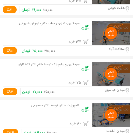
178 خرید
هفت حوض
۱۹,۰۰۰
تومان
٪81
۱۰۰,۰۰۰
جرمگیری دندان در مطب دکتر داریوش شیروانی
177 خرید
سعادت آباد
۲۵,۰۰۰
تومان
٪90
۲۵۰,۰۰۰
جرمگیری و بیلیچینگ توسط خانم دکتر کشتکاران
175 خرید
میدان عباسپور
۲۰,۰۰۰
تومان
٪92
۲۵۰,۰۰۰
کامپوزیت دندان توسط دکتر معصومی
160 خرید
میدان انقلاب