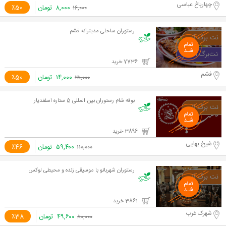
چهارباغ عباسی
۸,۰۰۰
تومان
٪50
۱۶,۰۰۰
رستوران ساحلی مدیترانه فشم
7736 خرید
فشم
۱۴,۰۰۰
تومان
٪50
۲۸,۰۰۰
بوفه شام رستوران بین المللی 5 ستاره اسفندیار
3896 خرید
شیخ بهایی
۵۹,۴۰۰
تومان
٪46
۱۱۰,۰۰۰
رستوران شهربانو با موسیقی زنده و محیطی لوکس
3861 خرید
شهرک غرب
۴۹,۶۰۰
تومان
٪38
۸۰,۰۰۰