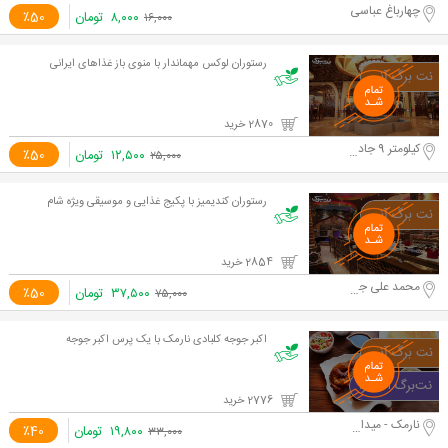
چهارباغ عباسی
۸,۰۰۰
تومان
٪50
۱۶,۰۰۰
رستوران لوکس مهماندار با منوی باز غذاهای ایرانی
2870 خرید
کیلومتر 9 جاده مخصوص
۱۲,۵۰۰
تومان
٪50
۲۵,۰۰۰
رستوران کندیمیز با پکیج غذایی و موسیقی ویژه شام
2854 خرید
محمد علی جناح
۳۷,۵۰۰
تومان
٪50
۷۵,۰۰۰
اکبر جوجه کلبادی نارمک با یک پرس اکبر جوجه
2776 خرید
نارمک - میدان هفت حوض
۱۹,۸۰۰
تومان
٪40
۳۳,۰۰۰