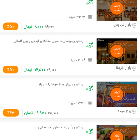
3305 خرید
بلوار فردوس شرق
۸,۰۰۰
تومان
٪50
۱۶,۰۰۰
رستوران ورسای با منوی غذاهای ایرانی و بین المللی
3126 خرید
بلوار آفریقا
۱۴,۵۰۰
تومان
٪50
۲۹,۰۰۰
رستوران ایوان برج میلاد با منو باز
10232 خرید
برج میلاد
۱۹,۹۵۰
تومان
٪43
۳۵,۰۰۰
رستوران آل رضا با منوی باز غذایی