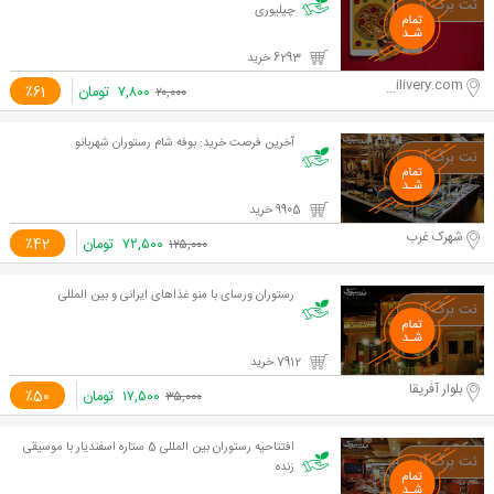
چیلیوری
6293 خرید
chilivery.com
۷,۸۰۰
تومان
٪61
۲۰,۰۰۰
آخرین فرصت خرید: بوفه شام رستوران شهربانو
9905 خرید
شهرک غرب
۷۲,۵۰۰
تومان
٪42
۱۲۵,۰۰۰
رستوران ورسای با منو غذاهای ایرانی و بین المللی
7912 خرید
بلوار آفریقا
۱۷,۵۰۰
تومان
٪50
۳۵,۰۰۰
افتتاحیه رستوران بین المللی 5 ستاره اسفندیار با موسیقی
زنده