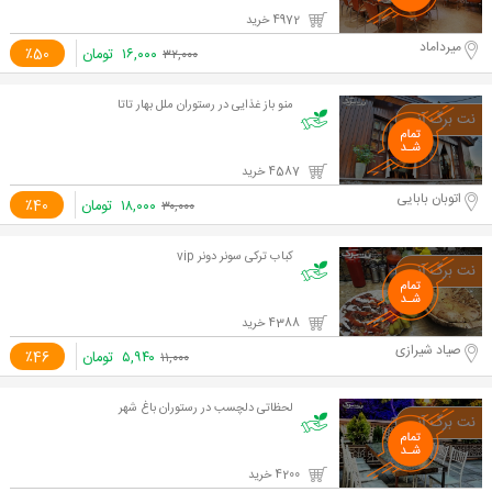
4972 خرید
میرداماد
۱۶,۰۰۰
تومان
٪50
۳۲,۰۰۰
منو باز غذایی در رستوران ملل بهار تاتا
4587 خرید
اتوبان بابایی
۱۸,۰۰۰
تومان
٪40
۳۰,۰۰۰
کباب ترکی سونر دونر vip
4388 خرید
صیاد شیرازی
۵,۹۴۰
تومان
٪46
۱۱,۰۰۰
لحظاتی دلچسب در رستوران باغ شهر
4200 خرید