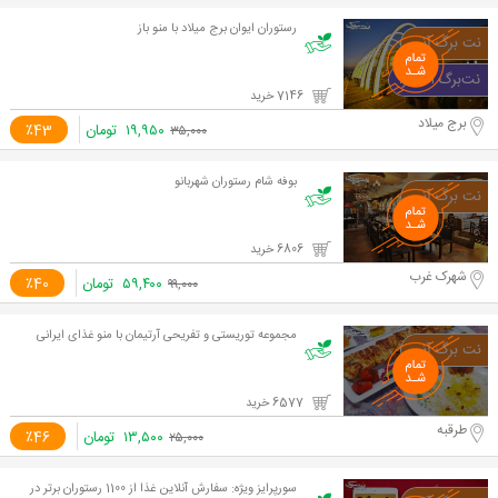
رستوران ایوان برج میلاد با منو باز
7146 خرید
برج میلاد
۱۹,۹۵۰
تومان
٪43
۳۵,۰۰۰
بوفه شام رستوران شهربانو
6806 خرید
شهرک غرب
۵۹,۴۰۰
تومان
٪40
۹۹,۰۰۰
مجموعه توریستی و تفریحی آرتیمان با منو غذای ایرانی
6577 خرید
طرقبه
۱۳,۵۰۰
تومان
٪46
۲۵,۰۰۰
سورپرایز ویژه: سفارش آنلاين غذا از 1100 رستوران برتر در