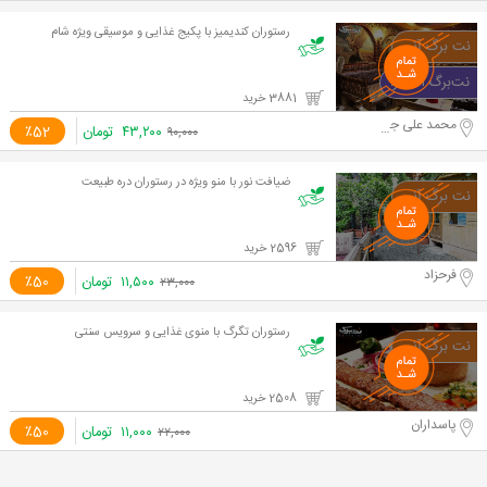
رستوران کندیمیز با پکیج غذایی و موسیقی ویژه شام
3881 خرید
محمد علی جناح
۴۳,۲۰۰
تومان
٪52
۹۰,۰۰۰
ضیافت نور با منو ویژه در رستوران دره طبیعت
2596 خرید
فرحزاد
۱۱,۵۰۰
تومان
٪50
۲۳,۰۰۰
رستوران تگرگ با منوی غذایی و سرویس سنتی
2508 خرید
پاسداران
۱۱,۰۰۰
تومان
٪50
۲۲,۰۰۰