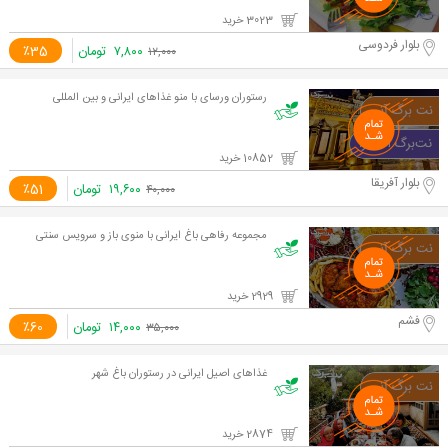
3023 خرید
بلوار فردوسی
۷,۸۰۰
تومان
٪35
۱۲,۰۰۰
رستوران ورسای با منو غذاهای ایرانی و بین المللی
10852 خرید
بلوار آفریقا
۱۹,۶۰۰
تومان
٪51
۴۰,۰۰۰
مجموعه رفاهی باغ ایرانی با منوی باز و سرویس سنتی
2929 خرید
فشم
۱۴,۰۰۰
تومان
٪60
۳۵,۰۰۰
غذاهای اصیل ایرانی در رستوران باغ شهر
2874 خرید