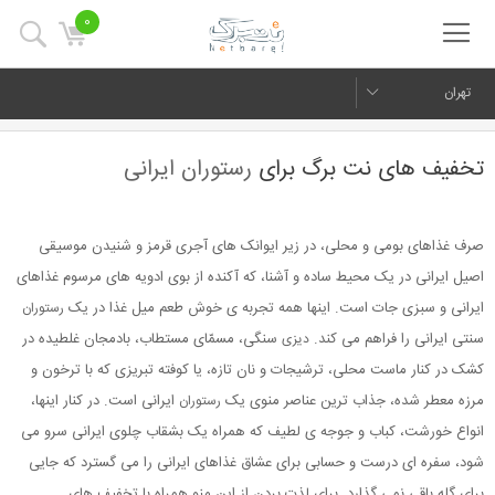
0
تهران
تخفیف های نت برگ برای
رستوران ایرانی
صرف غذاهای بومی و محلی، در زیر ایوانک های آجری قرمز و شنیدن موسیقی
اصیل ایرانی در یک محیط ساده و آشنا، که آکنده از بوی ادویه های مرسوم غذاهای
ایرانی و سبزی جات است. اینها همه تجربه ی خوش طعم میل غذا در یک
رستوران
سنتی ایرانی را فراهم می کند.
سنگی، مسمّای مستطاب، بادمجان غلطیده در
دیزی
کشک در کنار ماست محلی، ترشیجات و نان تازه، یا کوفته تبریزی که با ترخون و
مرزه معطر شده، جذاب ترین عناصر منوی یک
ایرانی است. در کنار اینها،
رستوران
انواع خورشت، کباب و جوجه ی لطیف که همراه یک بشقاب چلوی ایرانی سرو می
شود، سفره ای درست و حسابی برای عشاق غذاهای ایرانی را می گسترد که جایی
برای گله باقی نمی گذارد. برای لذت بردن از این منو همراه با تخفیف های