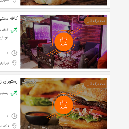
مطهری
کافه سنتی
تومان
0
تهرانپا
رستوران ز
رستوران ز
0
فلکه سو