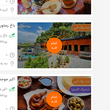
0
کریم خ
باغ رستور
پرداخت تنها 13,500 
0
سه راه 
اکبر جوجه
پرداخت تنها 19,800 
0