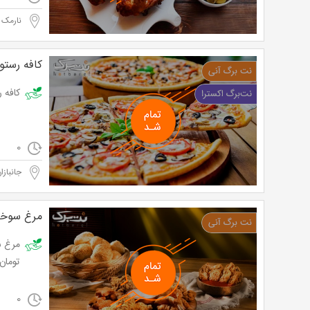
نارمک 
کافه رستور
کافه رستو
0
جانبازا
مرغ سوخاری TFC (کنتاکی سا
تومان
0