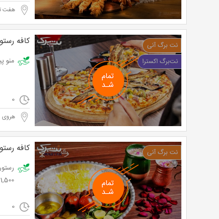
هفت تی
کافه رستور
منو پیتز
0
هروی
کافه رستو
11,500 توما
0