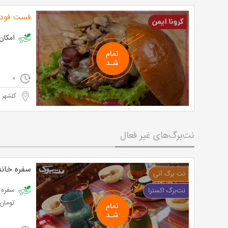
فست فود 
امکان ان
0
گلشهر و
نت‌برگ‌های غیر فعال
سفره خانه
تومان