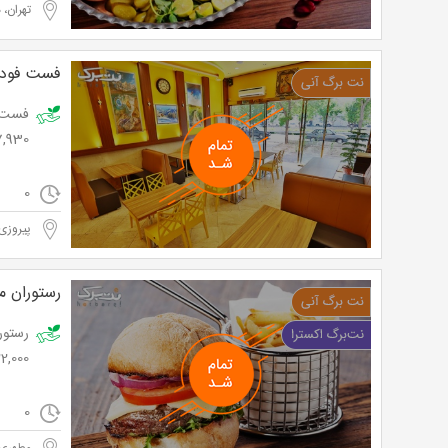
تهران، 
فست فود 
7,930 توما
0
پیروزی
رستوران م
22,000 توم
0