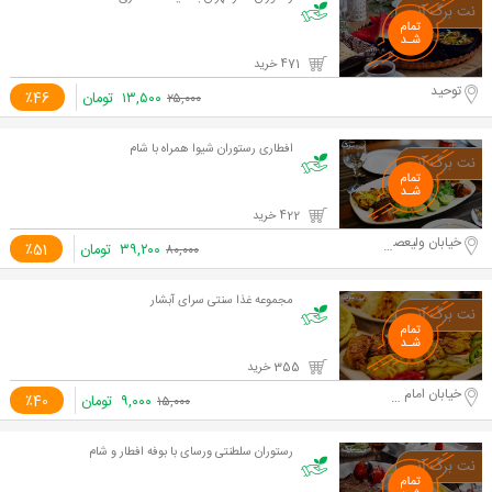
471 خرید
توحید
۱۳,۵۰۰
تومان
٪46
۲۵,۰۰۰
افطاری رستوران شیوا همراه با شام
422 خرید
خیابان ولیعصر ،بالاتر از خیابان بهشتی
۳۹,۲۰۰
تومان
٪51
۸۰,۰۰۰
مجموعه غذا سنتی سرای آبشار
355 خرید
خیابان امام خمینی
۹,۰۰۰
تومان
٪40
۱۵,۰۰۰
رستوران سلطنتی ورسای با بوفه افطار و شام