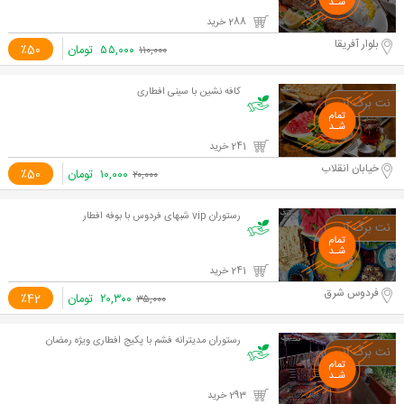
288 خرید
بلوار آفریقا
۵۵,۰۰۰
تومان
٪50
۱۱۰,۰۰۰
کافه نشین با سینی افطاری
241 خرید
خیابان انقلاب
۱۰,۰۰۰
تومان
٪50
۲۰,۰۰۰
رستوران vip شبهای فردوس با بوفه افطار
241 خرید
فردوس شرق
۲۰,۳۰۰
تومان
٪42
۳۵,۰۰۰
رستوران مدیترانه فشم با پکیج افطاری ویژه رمضان
293 خرید