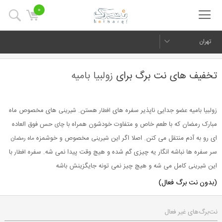
0
تهران
تخفیف های نت برگ برای
زولبیا بامیه
زولبیا بامیه عضو جدایی ناپذیر سفره های
هستن.
های مخصوص ماه
افطار
شیرینی
مبارک رمضان که با طعم خاص و متفاوت خودشون همراه با
حس فوق العاده
چای
ای رو به آدم منتقل می کنن. اصلا اگر این
مخصوص و خوشمزه
شیرینی
ماه رمضان
سر سفره ها نباشه انگار یه چیزی گم شده و هیچ وقت پیدا نمی شه. سفره
با
افطار
این
کامل می شه و هیچ چیز نمی تونه جایگزینش باشه
شیرینی
(بدون نت برگ فعال)
نت‌برگ‌های غیر فعال