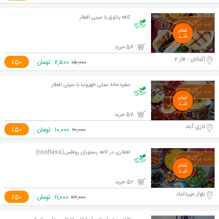
کافه پاتوق با سینی افطار
58 خرید
اکباتان - فاز 2
۷,۵۰۰
تومان
٪50
۱۵,۰۰۰
سفره خانه سنتی طهرونیا با سینی افطار
57 خرید
نازی آباد
۱۰,۰۰۰
تومان
٪50
۲۰,۰۰۰
افطاری در کافه رستوران روفلس(roofless)
52 خرید
بلوار میرداماد
۱۱,۰۰۰
تومان
٪50
۲۲,۰۰۰