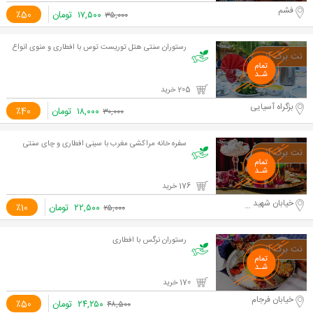
فشم
۱۷,۵۰۰
تومان
٪50
۳۵,۰۰۰
رستوران سنتی هتل توریست توس با افطاری و منوی انواع
205 خرید
بزگراه آسیایی
۱۸,۰۰۰
تومان
٪40
۳۰,۰۰۰
سفره خانه مراکشی مغرب با سینی افطاری و چای سنتی
176 خرید
خیابان شهید بهشتی
۲۲,۵۰۰
تومان
٪10
۲۵,۰۰۰
رستوران نرگس با افطاری
170 خرید
خیابان فرجام
۲۴,۲۵۰
تومان
٪50
۴۸,۵۰۰