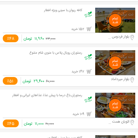
کافه ریوان با سینی ویژه افطار
152 خرید
بلوار فردوس شرق
۱۱,۹۶۰
تومان
٪48
۲۳,۰۰۰
رستوران رویال پلاس با منوی شام متنوع
142 خرید
بلوار میرداماد
۲۹,۴۰۰
تومان
٪51
۶۰,۰۰۰
رستوران باغ درسا با پیش غذا، غذاهای ایرانی و افطار
109 خرید
اتوبان همت غرب
۱۱,۰۰۰
تومان
٪45
۲۰,۰۰۰