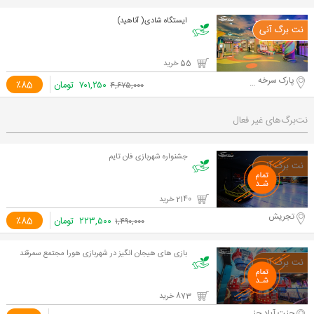
ایستگاه شادی( آناهید)
55 خرید
پارک سرخه حصار
۷۰۱,۲۵۰
تومان
٪85
۴,۶۷۵,۰۰۰
نت‌برگ‌های غیر فعال
جشنواره شهربازی فان تایم
2140 خرید
تجریش
۲۲۳,۵۰۰
تومان
٪85
۱,۴۹۰,۰۰۰
بازی های هیجان انگیز در شهربازی هورا مجتمع سمرقند
873 خرید
جنت آباد جنوبی - مجتمع سمرقند