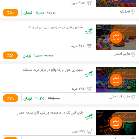
452 خرید
پیروزی
۱۵,۰۰۰
تومان
٪50
۳۰,۰۰۰
شادی و بازی در سرزمین بازی لی لی پات
427 خرید
هایپر استار
۹,۸۰۰
تومان
٪51
۲۰,۰۰۰
شهربازی هورا پارک واقع در مرکز خرید سمرقند
282 خرید
جنت آباد جنوبی
۴۹,۳۵۰
تومان
٪79
۲۳۵,۰۰۰
بازی لیزر تگ در مجموعه ورزشی کاج سرخه حصار
279 خرید