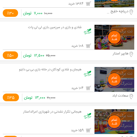
1384 خرید
دریاچه خلیج فارس
۷,۰۰۰
تومان
٪30
۱۰,۰۰۰
شادی و بازی در سرزمین بازی لی لی پات
108 خرید
هایپر استار
۱۲,۵۰۰
تومان
٪50
۲۵,۰۰۰
هیجان و شادی کودکان در خانه بازی بی بی داینو
104 خرید
سعادت اباد
۱۳,۰۰۰
تومان
٪35
۲۰,۰۰۰
هیجانی تکرار نشدنی در شهربازی امرالداستار
159 خرید