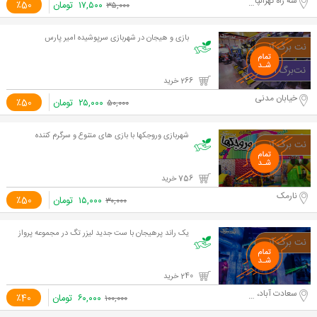
سه راه تهرانپارس
۱۷,۵۰۰
تومان
٪50
۳۵,۰۰۰
بازی و هیجان در شهربازی سرپوشیده امیر پارس
266 خرید
خیابان مدنی
۲۵,۰۰۰
تومان
٪50
۵۰,۰۰۰
شهربازی وروجکها با بازی های متنوع و سرگرم کننده
756 خرید
نارمک
۱۵,۰۰۰
تومان
٪50
۳۰,۰۰۰
یک راند پرهیجان با ست جدید لیزر تگ در مجموعه پرواز
240 خرید
سعادت آباد، سه‌راه فرحزاد، بلوار خالو
۶۰,۰۰۰
تومان
٪40
۱۰۰,۰۰۰