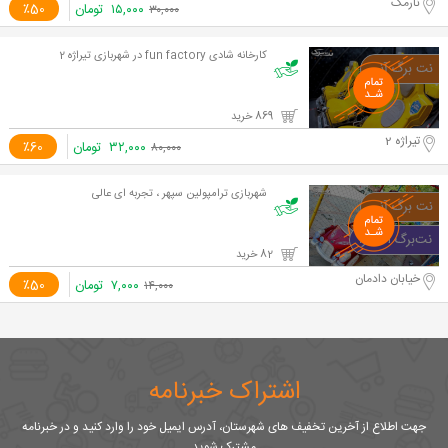
نارمک
۱۵,۰۰۰
تومان
٪50
۳۰,۰۰۰
کارخانه شادی fun factory در شهربازی تیراژه 2
869 خرید
تیراژه 2
۳۲,۰۰۰
تومان
٪60
۸۰,۰۰۰
شهربازی ترامپولین سپهر ، تجربه ای عالی
82 خرید
خیابان دادمان
۷,۰۰۰
تومان
٪50
۱۴,۰۰۰
اشتراک خبرنامه
جهت اطلاع از آخرین تخفیف های شهرستان، آدرس ایمیل خود را وارد کنید و در خبرنامه
مشترک شوید