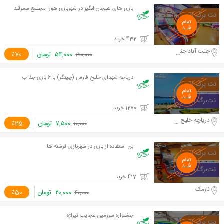
بازی های هیجان انگیز در شهربازی هورا مجتمع سمرقند
432 خرید
جنت آباد جنوبی - مجتمع سمرقند
۵۴,۰۰۰
تومان
٪70
۱۸۰,۰۰۰
دریاچه شهدای خلیج فارس (چیتگر) با 6 بازی جذاب
1270 خرید
دریاچه خلیج فارس
۷,۵۰۰
تومان
٪25
۱۰,۰۰۰
بن استفاده از بازی در شهربازی فرشته ها
417 خرید
نارمک
۲۰,۰۰۰
تومان
٪50
۴۰,۰۰۰
جشنواره سرزمین عجایب تیراژه