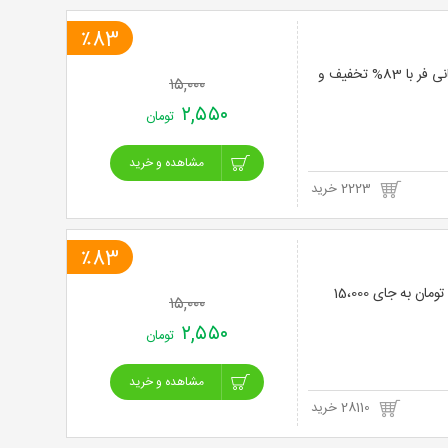
٪83
لیزر موهای زائد با دستگاه الکساندرایت دایود 2022 اشنایدر آلمانی مطب دکتر دلارام کاشانی فر با 83% تخفیف و
۱۵,۰۰۰
۲,۵۵۰
تومان
مشاهده و خرید
2223 خرید
٪83
لیزر موهای زائد با New shr 2024 در کلینیک آبان با 83% تخفیف و پرداخت تنها 2,550 تومان به جای 15،000
۱۵,۰۰۰
۲,۵۵۰
تومان
مشاهده و خرید
28110 خرید