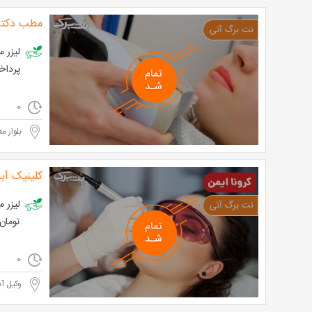
مطب دکتر 
پرداخت تنها 2,550 
0
بلوار مع
کلینیک آب
تومان
0
وکیل آب