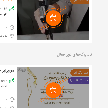
تنها 960,000 تومان به جای 2,000,000 تومان
0
بلوار س
نت‌برگ‌های غیر فعال
سورپرایز 
تخفیف و 
0