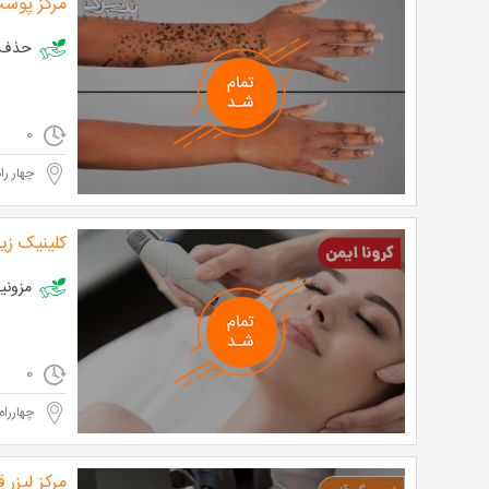
مرکز پوست
حذف تاتو در
0
چهار را
کلینیک زی
مزونیدلی
0
چهارراه
مرکز لیزر 