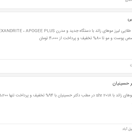
ندی
ی
 مو تا 80% تخفیف و پرداخت از 4،000 تومان
ن
 حسینیان
یل آباد