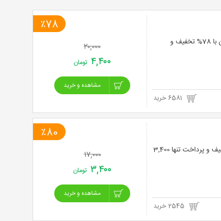
خرید
٪78
نت
رفع موهای زائد با لیزر الکساندرایت پلاتینیوم 2019 در مطب دکتر صارمی ویژه نواحی بدن با 78% تخفیف و
۲۰,۰۰۰
برگ
۴,۴۰۰
تومان
مشاهده و خرید
6581 خرید
٪80
لیزر موهای زائد الکساندرایت دایود 2020 سوپرانو مطب دکتر سیمین زرمهری با 80% تخفیف و پرداخت تنها 3,400
۱۷,۰۰۰
۳,۴۰۰
تومان
مشاهده و خرید
2545 خرید