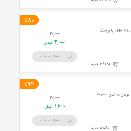
48080 خرید
٪80
هدیه طلایی لیرز موهای زائد با دستگاه جدید و مدرن Elite ALEXANDRITE ، APOGEE PLUS با پزشک
۲۰,۰۰۰
۴,۰۰۰
تومان
مشاهده و خرید
34081 خرید
٪94
لیزر موهای زائد با shr 2018 در مطب دکتر حسینیان با 94% تخفیف و پرداخت تنها 1،200 تومان به جای 20،000
۲۰,۰۰۰
۱,۲۰۰
تومان
مشاهده و خرید
18590 خرید