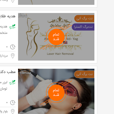
ونک-گا
هدیه طلای
متخصص پوست و
0
مرزدارا
مطب دکتر
تومان
0
بلوار وک