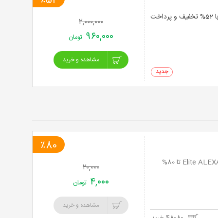
٪52
لیزر موهای زائد فول بادی با دستگاه الکساندرایت دکا موتوس 2022 در مرکز لیزر قاصدک با 52% تخفیف و پرداخت
۲,۰۰۰,۰۰۰
۹۶۰,۰۰۰
تومان
مشاهده و خرید
0 خرید
٪80
سورپرایز طلایی لیرز موهای زائد با دستگاه جدید و مدرن Elite ALEXANDRITE ، APOGEE PLUS تا 80%
۲۰,۰۰۰
۴,۰۰۰
تومان
مشاهده و خرید