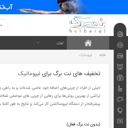
نت‌برگ‌های
تهران
امروز
تفریحی
خانه
لیپوماتیک
و
رستوران
هنر و
ورزشی
و فست
تخفیف های نت برگ برای
لیپوماتیک
فود
تئاتر
پزشکی
خیلی از افراد از چربی‌های اضافه خود عاصی شده‌اند و به راهی بر
و
زیبایی
تراشی از بهترین روش‌ها برای رهایی از چربی های موضعی شناخته 
و
تورهای
سلامت
پیشرفته‌تر از دستگاه لیپوساکشن کار می‌کند و نتایج به طور کام
آرایشی
آموزشی
مسافرتی
کد
(بدون نت برگ فعال)