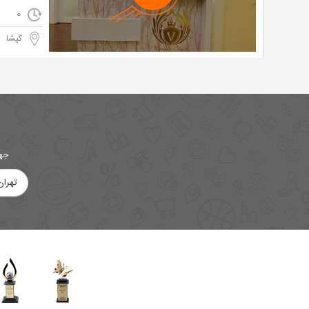
0
گیشا
جهت
تهران