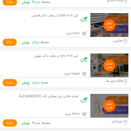
ونک-گاندی
۴,۰۰۰
تومان
٪80
۲۰,۰۰۰
لیزر SHR 2018 در مطب دکتر قاسمی
8817 خرید
صارمی
۱,۲۰۰
تومان
٪90
۱۲,۰۰۰
لیزر shr 2018 در مطب دکتر مهرورز
8558 خرید
فلکه دوم صادقیه
۱,۸۰۰
تومان
٪80
۹,۰۰۰
هدیه طلایی لیزر موهای زائد ALEXANDRITE
39090 خرید
مرزداران
۴,۰۰۰
تومان
٪80
۲۰,۰۰۰