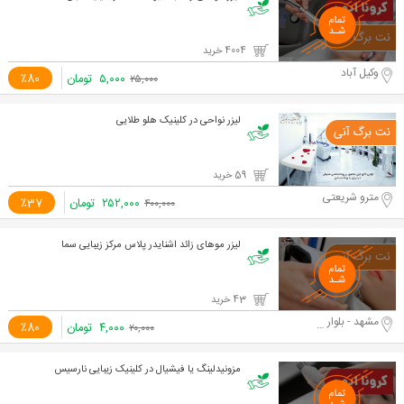
4004 خرید
وکیل آباد
۵,۰۰۰
تومان
٪80
۲۵,۰۰۰
لیزر نواحی در کلینیک هلو طلایی
59 خرید
مترو شریعتی
۲۵۲,۰۰۰
تومان
٪37
۴۰۰,۰۰۰
لیزر موهای زائد اشنایدر پلاس مرکز زیبایی سما
43 خرید
مشهد - بلوار سجاد
۴,۰۰۰
تومان
٪80
۲۰,۰۰۰
مزونیدلینگ یا فیشیال در کلینیک زیبایی نارسیس