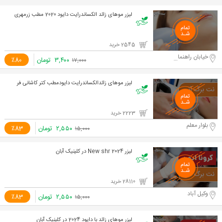
لیزر موهای زائد الکساندرایت دایود 2020 مطب زرمهری
2545 خرید
خیابان راهنمایی
۳,۴۰۰
تومان
٪80
۱۷,۰۰۰
لیزر موهای زائدالکساندرایت دایودمطب کتر کاشانی فر
2223 خرید
بلوار معلم
۲,۵۵۰
تومان
٪83
۱۵,۰۰۰
لیزر New shr 2024 در کلینیک آبان
28110 خرید
وکیل آباد
۲,۵۵۰
تومان
٪83
۱۵,۰۰۰
لیزر موهای زائد با دایود 2024 در کلینیک آبان