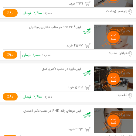
4999 خرید
ولیعصر-زرتشت
۲,۴۰۰
تومان
٪80
۱۲,۰۰۰
لیزر shr 2018 در مطب دکتر پورعرفانیان
4537 خرید
خیابان سناباد
۱,۰۰۰
تومان
٪90
۱۰,۰۰۰
لیزر دایود در مطب دکتر پاکدل
5613 خرید
انقلاب
۲,۴۰۰
تومان
٪80
۱۲,۰۰۰
لیزر موهای زائد SHR در مطب دکتر احمدی
4312 خرید