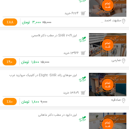
6224 خرید
مشهد، احمد آباد
۳,۰۰۰
تومان
٪88
۲۵,۰۰۰
لیزر SHR 2019 در مطب دکتر قاسمی
13966 خرید
صارمی
۱,۵۰۰
تومان
٪90
۱۵,۰۰۰
لیزر موهای زائد Elight -SHR در کلینیک مروارید غرب
13829 خرید
صادقیه
۱,۸۰۰
تومان
٪80
۹,۰۰۰
لیزر دایود در مطب دکتر ماهانی