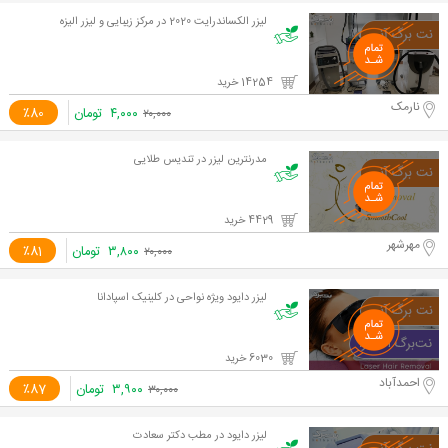
لیزر الکساندرایت 2020 در مرکز زیبایی و لیزر الیزه
14254 خرید
نارمک
۴,۰۰۰
تومان
٪80
۲۰,۰۰۰
مدرنترین لیزر در تندیس طلایی
4429 خرید
مهرشهر
۳,۸۰۰
تومان
٪81
۲۰,۰۰۰
لیزر دایود ویژه نواحی در کلینیک اسپادانا
6030 خرید
احمدآباد
۳,۹۰۰
تومان
٪87
۳۰,۰۰۰
لیزر دایود در مطب دکتر سعادت