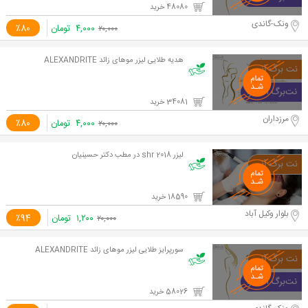
48080 خرید
ونک-گاندی
۴,۰۰۰
تومان
٪80
۲۰,۰۰۰
هدیه طلایی لیزر موهای زائد ALEXANDRITE
34081 خرید
مرزداران
۴,۰۰۰
تومان
٪80
۲۰,۰۰۰
لیزر shr 2018 در مطب دکتر حسینیان
18590 خرید
بلوار وکیل آباد
۱,۲۰۰
تومان
٪94
۲۰,۰۰۰
سورپرایز طلایی لیزر موهای زائد ALEXANDRITE
58026 خرید