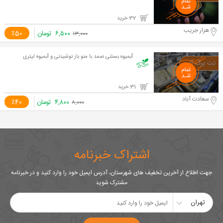
32 خرید
هزار جریب
۶,۵۰۰
تومان
٪50
۱۳,۰۰۰
آبمیوه بستنی صمد با منو باز نوشیدنی و آبمیوه لیتری
31 خرید
سعادت آباد
۴,۸۰۰
تومان
٪40
۸,۰۰۰
اشتراک خبرنامه
جهت اطلاع از آخرین تخفیف های شهرستان، آدرس ایمیل خود را وارد کنید و در خبرنامه
مشترک شوید
تهران