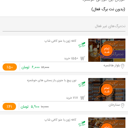
(بدون نت برگ فعال)
نت‌برگ‌های غیر فعال
کافه ژون با منو کافی شاپ
1550 خرید
بلوار هاشمیه
۶,۰۰۰
تومان
٪50
۱۲,۰۰۰
نون پیچ با منوی باز بستنی های خوشمزه
717 خرید
ستارخان
۵,۹۰۰
تومان
٪41
۱۰,۰۰۰
کافه ژون با منو کافی شاپ