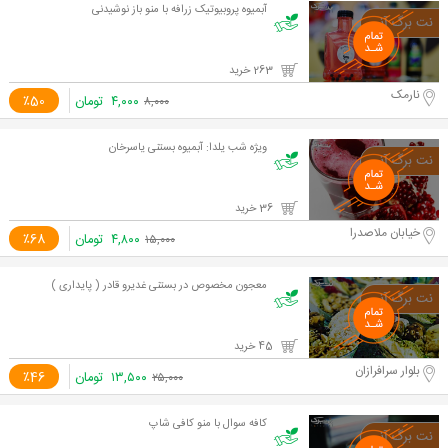
آبمیوه پروبیوتیک زرافه با منو باز نوشیدنی
263 خرید
نارمک
۴,۰۰۰
تومان
٪50
۸,۰۰۰
ویژه شب یلدا: آبمیوه بستنی یاسرخان
36 خرید
خیابان ملاصدرا
۴,۸۰۰
تومان
٪68
۱۵,۰۰۰
معجون مخصوص در بستنی غدیرو قادر ( پایداری )
45 خرید
بلوار سرافرازان
۱۳,۵۰۰
تومان
٪46
۲۵,۰۰۰
کافه سوال با منو کافی شاپ