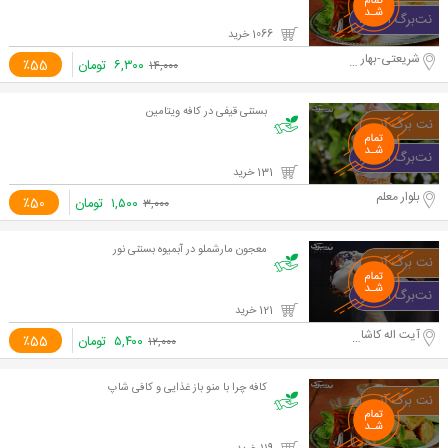
1066 خرید
شریعتی-بهار شیراز
۶,۳۰۰
تومان
٪55
۱۴,۰۰۰
بستنی قیفی در کافه ویتامین
131 خرید
بلوار معلم
۱,۵۰۰
تومان
٪50
۳,۰۰۰
معجون مارشملو در آبمیوه بستنی نور
121 خرید
آیت اله کاشانی
۵,۴۰۰
تومان
٪55
۱۲,۰۰۰
کافه چرا با منو باز غذایی و کافی شاپ