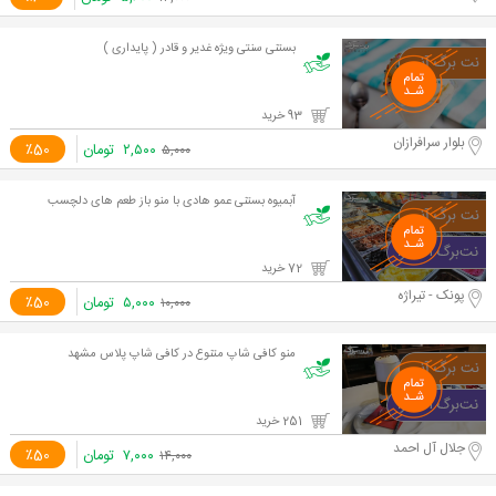
بستنی سنتی ویژه غدیر و قادر ( پایداری )
93 خرید
بلوار سرافرازان
۲,۵۰۰
تومان
٪50
۵,۰۰۰
آبمیوه بستنی عمو هادی با منو باز طعم های دلچسب
72 خرید
پونک - تیراژه
۵,۰۰۰
تومان
٪50
۱۰,۰۰۰
منو کافی شاپ متنوع در کافی شاپ پلاس مشهد
251 خرید
جلال آل احمد
۷,۰۰۰
تومان
٪50
۱۴,۰۰۰