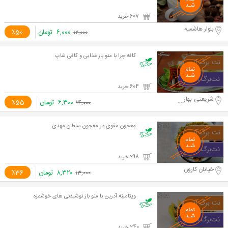
607 خرید
بلوار هاشمیه
۶,۰۰۰
تومان
٪50
۱۲,۰۰۰
کافه چرا با منو باز غذایی و کافی شاپ
604 خرید
شریعتی-بهار شیراز
۶,۳۰۰
تومان
٪55
۱۴,۰۰۰
معجون مقوی در معجون سلطان مهدی
298 خرید
خیابان کارون
۸,۳۲۰
تومان
٪36
۱۳,۰۰۰
ویتامینه آدرین با منو باز نوشیدنی های خوشمزه
240 خرید