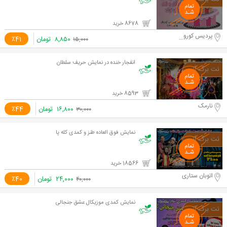
8678 خرید
پردیس کوروش
۸,۸۵۰
تومان
٪41
۱۵,۰۰۰
انفجار خنده در نمایش حریف سلطان
8593 خرید
نارمک
۱۶,۸۰۰
تومان
٪44
۳۰,۰۰۰
نمایش فوق العاده طنز و کمدی کله پا
18566 خرید
اتوبان ستاری
۲۴,۰۰۰
تومان
٪40
۴۰,۰۰۰
نمایش کمدی موزیکال عشق جنجالی