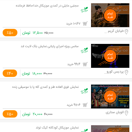
مجتبی مایلی در کمدی موزیکال خداحافظ فرمانده
10162 خرید
خیابان کریم خان
۱۲,۵۰۰
تومان
٪50
۲۵,۰۰۰
سانس ویژه اجرای پایانی نمایش بلک لایت لند
9914 خرید
پردیس کوروش
۱۸,۰۰۰
تومان
٪40
۳۰,۰۰۰
نمایش فوق العاده طنز و کمدی کله پا با موسیقی زنده
9706 خرید
اتوبان ستاری
۲۰,۰۰۰
تومان
٪50
۴۰,۰۰۰
نمایش موزیکال کودکانه کیک تولد