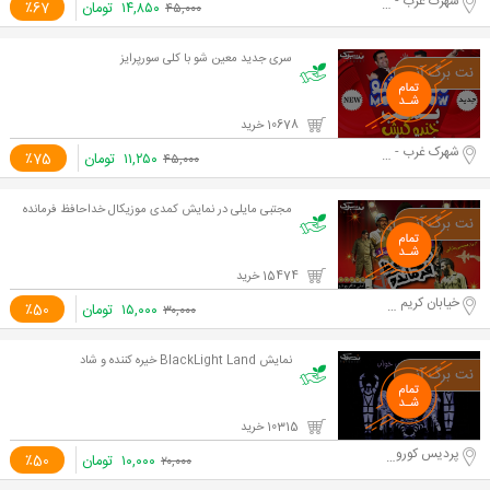
شهرک غرب - دریا
۱۴,۸۵۰
تومان
٪67
۴۵,۰۰۰
سری جدید معین شو با کلی سورپرایز
10678 خرید
شهرک غرب - دریا
۱۱,۲۵۰
تومان
٪75
۴۵,۰۰۰
مجتبی مایلی در نمایش کمدی موزیکال خداحافظ فرمانده
15474 خرید
خیابان کریم خان
۱۵,۰۰۰
تومان
٪50
۳۰,۰۰۰
نمایش BlackLight Land خیره کننده و شاد
10315 خرید
پردیس کوروش
۱۰,۰۰۰
تومان
٪50
۲۰,۰۰۰