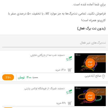
برای شما آماده شده است.
فراموش نکنید، تمامی نت‌برگ‌ها به جز موارد کالا، با تخفیف 50 درصدی سفر با
کارپینو همراه است!
(بدون نت برگ فعال)
نت‌برگ‌های غیر فعال
دستبند شب نما از بازرگانی شایلی
1410 خرید
صالح آبادغربی
۳۰۰
تومان
٪70
۱,۰۰۰
دستبند شبرنگ از فروشگاه لوکس پارتی
661 خرید