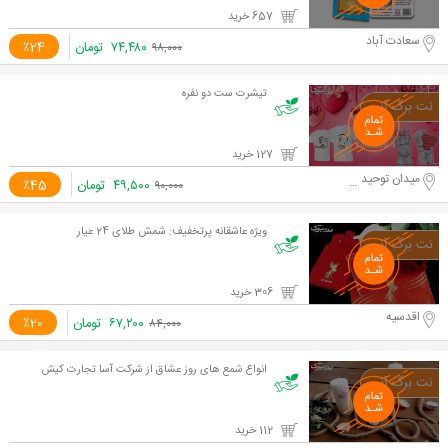
657 خرید
سعادت آباد
۷۴,۴۸۰
تومان
٪24
۹۸,۰۰۰
تیشرت ست دو نفره
127 خرید
میدان توحید - تهران
۴۹,۵۰۰
تومان
٪45
۹۰,۰۰۰
ویژه عاشقانه پرتخفیف: شمش طلای 24 عیار
306 خرید
اقدسیه
۶۷,۲۰۰
تومان
٪20
۸۴,۰۰۰
انواع شمع های روز عشاق از شرکت آسا تجارت کیش
112 خرید