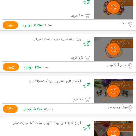
83 خرید
اراک
۲,۷۵۰
تومان
٪50
۵,۵۰۰
ویژه عاشقانه پرتخفیف: دستبند نورانی
75 خرید
صالح آبادغربی
۴۵۰
تومان
٪55
۱,۰۰۰
انگشترهای استیل از زیورآلات نوژا گالری
70 خرید
میدان ولیعصر
۵,۷۰۰
تومان
٪62
۱۵,۰۰۰
انواع شمع های روز عشاق از شرکت آسا تجارت کیش