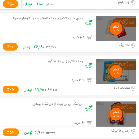
تهرانپارس
۱,۲۵۰
تومان
٪50
۲,۵۰۰
پکیج هدیه لاکچری پلاک شمش طلای 24عیارسیمرغ
108 خرید
نت برگ
۲۶,۱۶۰
تومان
٪20
۳۲,۷۰۰
پلاک طلای زنبق 0/100 گرم
320 خرید
سعادت آباد
۶۹,۷۵۰
تومان
٪25
۹۳,۰۰۰
عروسک لی لی پوت از فروشگاه پیمانی
90 خرید
ارسال با پیک
۶,۹۰۰
تومان
٪54
۱۵,۰۰۰