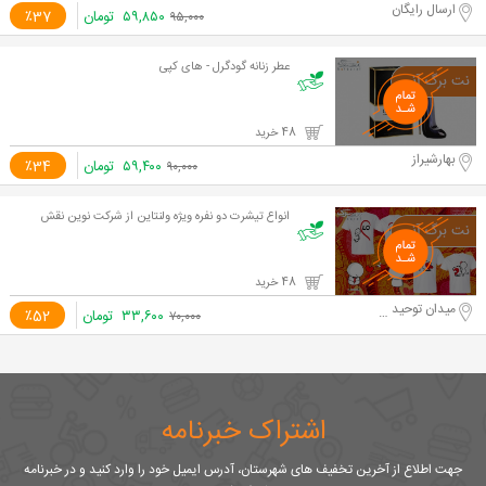
ارسال رایگان
۵۹,۸۵۰
تومان
٪37
۹۵,۰۰۰
عطر زنانه گودگرل - های کپی
48 خرید
بهارشیراز
۵۹,۴۰۰
تومان
٪34
۹۰,۰۰۰
انواع تیشرت دو نفره ویژه ولنتاین از شرکت نوین نقش
48 خرید
میدان توحید - تهران
۳۳,۶۰۰
تومان
٪52
۷۰,۰۰۰
اشتراک خبرنامه
جهت اطلاع از آخرین تخفیف های شهرستان، آدرس ایمیل خود را وارد کنید و در خبرنامه