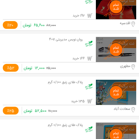
192 خرید
اقدسیه
۶۵,۶۰۰
تومان
٪20
۸۲,۰۰۰
روان نویس مدیریتی 407
166 خرید
مطهری
۱۲,۰۰۰
تومان
٪52
۲۵,۰۰۰
پلاک طلای زنبق 0/100 گرم
135 خرید
سعادت آباد
۵۲,۵۰۰
تومان
٪25
۷۰,۰۰۰
پلاک طلای زنبق 0/100 گرم