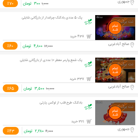
جمهوری
۳۰۰
تومان
٪70
۱,۰۰۰
پک 5 عددی بادکنک چراغدار از بازرگانی شایلی
438 خرید
صالح آبادغربی
۴,۸۰۰
تومان
٪60
۱۲,۰۰۰
پک شمع وارمر معطر 10 عددی از بازرگانی شایلی
337 خرید
صالح آبادغربی
۳,۵۰۰
تومان
٪65
۱۰,۰۰۰
بادکنک طرح قلب از لوکس پارتی
321 خرید
جمهوری
۲,۲۸۰
تومان
٪43
۴,۰۰۰