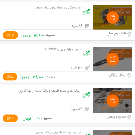
چاپ عکس دلخواه روی لیوان سفید
89 خرید
فلکه دوم صادقیه
۱۵,۹۰۰
تومان
٪47
۳۰,۰۰۰
برس حرارتی روزیا HR765
102 خرید
ارسال رایگان
۱۱۹,۰۰۰
تومان
٪15
۱۴۰,۰۰۰
رینگ های ساده ظريف و رنگ ثابت از نوژا گالری
84 خرید
میدان ولیعصر
۲,۹۰۰
تومان
٪42
۵,۰۰۰
چاپ طرح دلخواه روی پیکسل چوبی