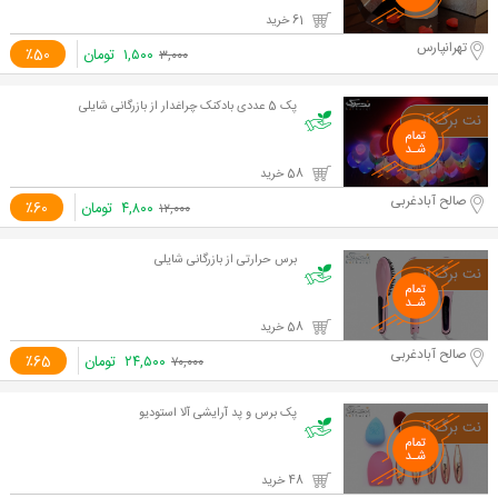
61 خرید
تهرانپارس
۱,۵۰۰
تومان
٪50
۳,۰۰۰
پک 5 عددی بادکنک چراغدار از بازرگانی شایلی
58 خرید
صالح آبادغربی
۴,۸۰۰
تومان
٪60
۱۲,۰۰۰
برس حرارتی از بازرگانی شایلی
58 خرید
صالح آبادغربی
۲۴,۵۰۰
تومان
٪65
۷۰,۰۰۰
پک برس و پد آرایشی آلا استودیو
48 خرید