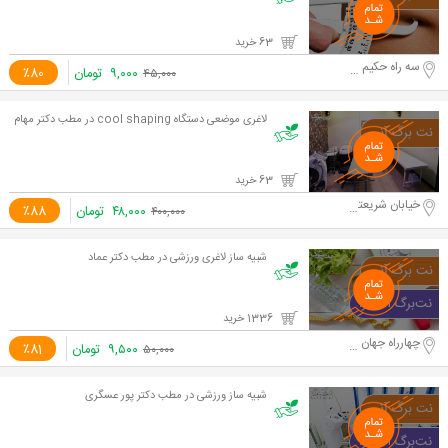
63 خرید
سه راه حکیم نظامی
۹,۰۰۰
تومان
٪80
۴۵,۰۰۰
لاغری موضعی دستگاه cool shaping در مطب دکتر مهام
63 خرید
خیابان شریعتی
۴۸,۰۰۰
تومان
٪88
۴۰۰,۰۰۰
شبیه ساز لاغری ورزشی در مطب دکتر عماد
1336 خرید
چهارراه جهان کودک
۹,۵۰۰
تومان
٪81
۵۰,۰۰۰
شبیه ساز ورزشی در مطب دکتر پور عسگری