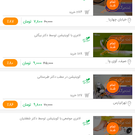
284 خرید
خیابان چهارباغ خواجو
۷,۸۰۰
تومان
٪87
۶۰,۰۰۰
لاغری با کویتیشن توسط دکتر بیگلی
128 خرید
صیف، کوی وال اصفهانی
۹,۰۰۰
تومان
٪80
۴۵,۰۰۰
کویتیشن در مطب دکتر طبرستانی
127 خرید
تهرانپارس
۹,۸۰۰
تومان
٪86
۷۰,۰۰۰
لاغری موضعی با کویتیشن توسط دکتر شفقتیان