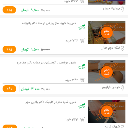
1273 خرید
چهارراه جهان کودک
۹,۵۰۰
تومان
٪81
۵۰,۰۰۰
لاغری با شبیه ساز ورزشی توسط دکتر باقرزاده
746 خرید
فلکه دوم صادقیه - جلال آل احمد
۹,۵۰۰
تومان
٪81
۵۰,۰۰۰
لاغری موضعی با کویتیشن در مطب دکتر مظاهری
342 خرید
خیابان فرایبورگ
۳,۰۰۰
تومان
٪90
۳۰,۰۰۰
لاغری شبیه ساز در کلینیک دکتر رادین مهر
323 خرید
شهرک غرب