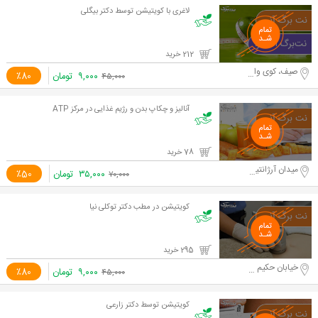
لاغری با کویتیشن توسط دکتر بیگلی
212 خرید
صیف، کوی وال اصفهانی
۹,۰۰۰
تومان
٪80
۴۵,۰۰۰
آنالیز و چکاپ بدن و رژیم غذایی در مرکز ATP
78 خرید
میدان آرژانتین، خیابان بخارست، کوچه نهم، پلاک
۳۵,۰۰۰
تومان
٪50
۷۰,۰۰۰
کویتیشن در مطب دکتر توکلی نیا
295 خرید
خیابان حکیم نظامی
۹,۰۰۰
تومان
٪80
۴۵,۰۰۰
کویتیشن توسط دکتر زارعی