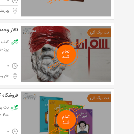
0
بهارستا
تالار وحد
پرداخت تنها 9.000 
0
تالار و
فروشگاه ک
5.400 تومان به جای 9,000 تو
0