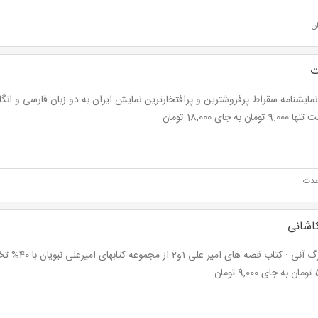
ن
ت
تومان به جای 18,000 تومان
حدت
اشانی
نت برگ آنی : کتاب قص
مان