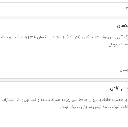
ی
کسان
پستی
یام آزادی
15. تومان به جای 25,000 تومان