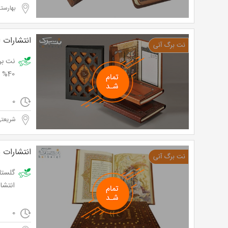
بهارستا
انتشارات ا
نت بر
40% تخفیف و پرداخت تنها 27,000 تومان به جای 45,000 تومان
0
شریعت
انتشارات پ
گلستا
انتشارات پیام آزادی
0