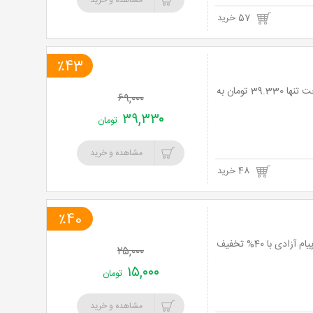
مشاهده و خرید
57 خرید
٪43
نت برگ آنی : این بوک کتاب عکس (فتوبوک) از استودیو عکسان با 43% تخفیف و پرداخت تنها 39.330 تومان به
۶۹,۰۰۰
۳۹,۳۳۰
تومان
مشاهده و خرید
48 خرید
٪40
تفالی بر حضرت حافظ با دیوان حافظ شیرازی به همراه فالنامه و قاب لیزری از انتشارات پیام آزادی با 40% تخفیف
۲۵,۰۰۰
۱۵,۰۰۰
تومان
مشاهده و خرید