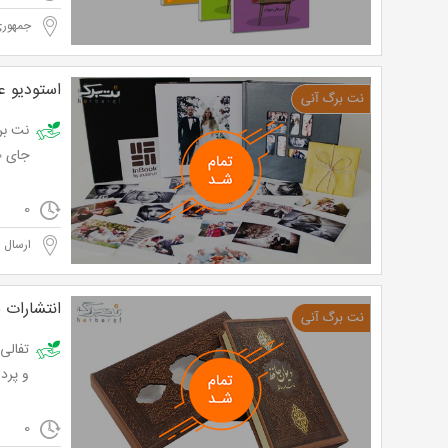
جمهور
استودیو ع
جای 69,000 تومان
0
ارسال 
انتشارات پ
و پرداخت تنها 000
0