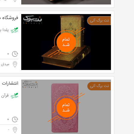
فروشگاه 
یلدا با دیوا
0
میدان 
انتشارات 
قرآن کریم قطع پال
0
-