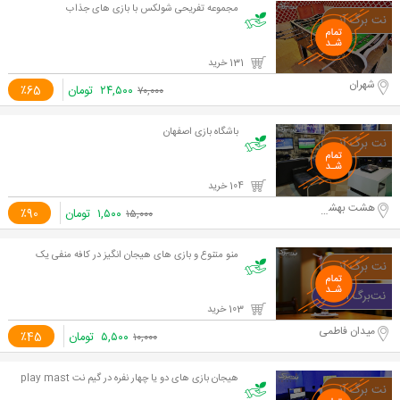
مجموعه تفریحی شولکس با بازی های جذاب
131 خرید
شهران
۲۴,۵۰۰
تومان
٪65
۷۰,۰۰۰
باشگاه بازی اصفهان
104 خرید
هشت بهشت شرقی
۱,۵۰۰
تومان
٪90
۱۵,۰۰۰
منو متنوع و بازی های هیجان انگیز در کافه منفی یک
103 خرید
میدان فاطمی
۵,۵۰۰
تومان
٪45
۱۰,۰۰۰
هیجان بازی های دو یا چهار نفره در گیم نت play mast