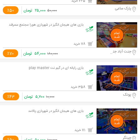
245 خرید
پارک ساعی
۲۵,۰۰۰
تومان
٪50
۵۰,۰۰۰
بازی های هیجان انگیز در شهربازی هورا مجتمع سمرقند
78 خرید
جنت آباد جنوبی - مجتمع سمرقند
۵۴,۰۰۰
تومان
٪70
۱۸۰,۰۰۰
بازی رایانه ای در گیم نت play master
358 خرید
پونک
۵,۷۰۰
تومان
٪43
۱۰,۰۰۰
بازی های هیجان انگیز در شهربازی پالامد
71 خرید
چیتگر