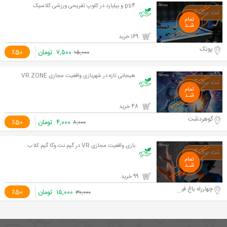
ps4 و بیلیارد در کلوپ تفریحی ورزشی کلاسیک
169 خرید
پونک
۷,۵۰۰
تومان
٪50
۱۵,۰۰۰
هیجانی تازه در شهربازی واقعیت مجازی VR ZONE
48 خرید
گوهردشت
۴,۰۰۰
تومان
٪50
۸,۰۰۰
بازی واقعیت مجازی VR در گیم نت وگا گیم کلاب
99 خرید
چهارراه باغ فیض
۱۵,۰۰۰
تومان
٪50
۳۰,۰۰۰