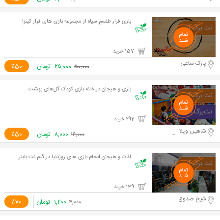
بازی فرار طلسم سیاه از مجموعه بازی های فرار کینزا
157 خرید
پارک ساعی
۲۵,۰۰۰
تومان
٪50
۵۰,۰۰۰
بازی و هیجان در خانه بازی کودک گل‌های بهشت
292 خرید
شاهین ویلا - کرج
۸,۰۰۰
تومان
٪50
۱۶,۰۰۰
لذت و هیجان انجام بازی های روزدنیا در گیم نت باینر
139 خرید
شیخ صدوق شمالی
۱,۲۰۰
تومان
٪70
۴,۰۰۰