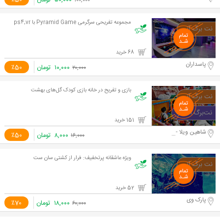
۵۰,۰۰۰
تومان
٪50
۱۰۰,۰۰۰
مجموعه تفریحی سرگرمی Pyramid Game با ps4,vr
68 خرید
پاسداران
۱۰,۰۰۰
تومان
٪50
۲۰,۰۰۰
بازی و تفریح در خانه بازی کودک گل‌های بهشت
151 خرید
شاهین ویلا - کرج
۸,۰۰۰
تومان
٪50
۱۶,۰۰۰
ویژه عاشقانه پرتخفیف: فرار از کشتی سان ست
52 خرید
پارک وی
۱۸,۰۰۰
تومان
٪70
۶۰,۰۰۰