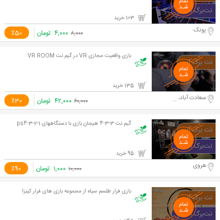
103 خرید
پونک
۴,۰۰۰
تومان
٪50
۸,۰۰۰
بازی واقعیت مجازی VR در گیم نت VR ROOM
135 خرید
سعادت آباد، میدان بهرود
۴۲,۰۰۰
تومان
٪30
۶۰,۰۰۰
گیم نت 3-3-4 هیجان بازی با دستگاههای ps4-3-2-1
95 خرید
هروی
۱,۰۰۰
تومان
٪90
۱۰,۰۰۰
بازی فرار طلسم سیاه از مجموعه بازی های فرار کینزا