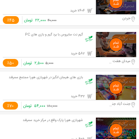
2606 خرید
جردن
۲۲,۰۰۰
تومان
٪45
۴۰,۰۰۰
گیم نت سایروس با برد گیم و بازی های PC
582 خرید
میدان هفت حوض
۲,۵۰۰
تومان
٪50
۵,۰۰۰
بازی های هیجان انگیز در شهربازی هورا مجتمع سمرقند
432 خرید
جنت آباد جنوبی - مجتمع سمرقند
۵۴,۰۰۰
تومان
٪70
۱۸۰,۰۰۰
شهربازی هورا پارک واقع در مرکز خرید سمرقند