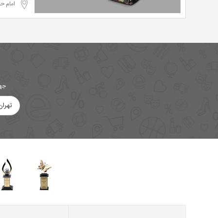
امام ح
جهت
تهران