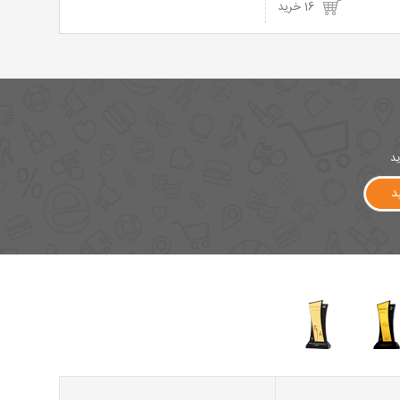
16 خرید
ید
د