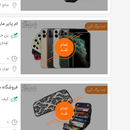
صالح آب
ام پایر ما
تومان
0
تهران پ
فروشگاه م
کیف لوازم آرای
0