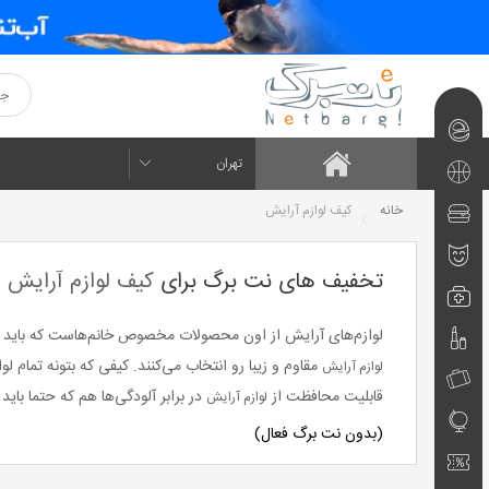
نت‌برگ‌های
تهران
امروز
تفریحی
خانه
کیف لوازم آرایش
و
رستوران
هنر و
ورزشی
و فست
تخفیف های نت برگ برای
کیف لوازم آرایش
فود
تئاتر
پزشکی
لوازم‌های آرایش از اون محصولات مخصوص خانم‌هاست که باید به شد
و
زیبایی
مقاوم و زیبا رو انتخاب می‌کنند. کیفی که بتونه تمام 
لوازم آرایش
و
تورهای
سلامت
قابلیت محافظت از
در برابر آلودگی‌ها هم که حتما بای
لوازم آرایش
آرایشی
آموزشی
مسافرتی
(بدون نت برگ فعال)
کد