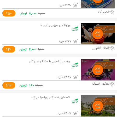
2670 خرید
خانی آباد
۵,۰۰۰
تومان
٪50
۱۰,۰۰۰
بولینگ در سرزمین بازی ها
2627 خرید
خیابان امام رضا
۴,۸۰۰
تومان
٪40
۸,۰۰۰
پینت بال اسنایپر با 300 گلوله رایگان
2587 خرید
دهکده المپیک
۹۶۰
تومان
٪92
۱۲,۰۰۰
انحصاری نت برگ: ژوراسیک پارک
2536 خرید