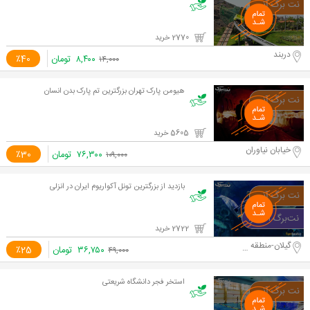
2770 خرید
دربند
۸,۴۰۰
تومان
٪40
۱۴,۰۰۰
هیومن پارک تهران بزرگترین تم پارک بدن انسان
5605 خرید
خیابان نیاوران
۷۶,۳۰۰
تومان
٪30
۱۰۹,۰۰۰
بازدید از بزرگترین تونل آکواریوم ایران در انزلی
2722 خرید
گیلان-منطقه آزاد انزلی
۳۶,۷۵۰
تومان
٪25
۴۹,۰۰۰
استخر فجر دانشگاه شریعتی