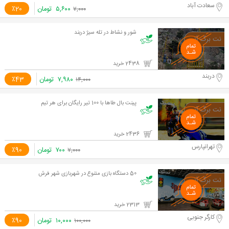
سعادت آباد
۵,۶۰۰
تومان
٪20
۷,۰۰۰
شور و نشاط در تله سیژ دربند
2438 خرید
دربند
۷,۹۸۰
تومان
٪43
۱۴,۰۰۰
پینت بال طاها با 100 تیر رایگان برای هر تیم
2436 خرید
تهرانپارس
۷۰۰
تومان
٪90
۷,۰۰۰
50 دستگاه بازی متنوع در شهربازی شهر فرش
2313 خرید
کارگر جنوبی
۱۰,۰۰۰
تومان
٪90
۱۰۰,۰۰۰