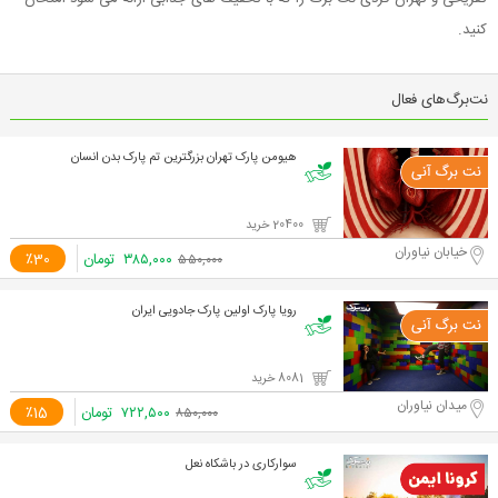
کنید.
نت‌برگ‌های فعال
هیومن پارک تهران بزرگترین تم پارک بدن انسان
20400 خرید
خیابان نیاوران
۳۸۵,۰۰۰
تومان
٪30
۵۵۰,۰۰۰
رویا پارک اولین پارک جادویی ایران
8081 خرید
میدان نیاوران
۷۲۲,۵۰۰
تومان
٪15
۸۵۰,۰۰۰
سوارکاری در باشکاه نعل