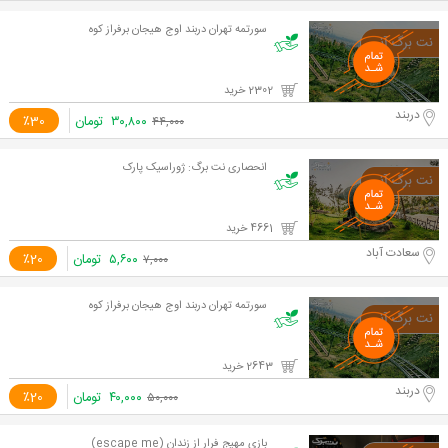
سورتمه تهران دربند اوج هیجان برفراز کوه
2302 خرید
دربند
۳۰,۸۰۰
تومان
٪30
۴۴,۰۰۰
انحصاری نت برگ: ژوراسیک پارک
4661 خرید
سعادت آباد
۵,۶۰۰
تومان
٪20
۷,۰۰۰
سورتمه تهران دربند اوج هیجان برفراز کوه
2643 خرید
دربند
۴۰,۰۰۰
تومان
٪20
۵۰,۰۰۰
بازی مهیج فرار از زندان (escape me)