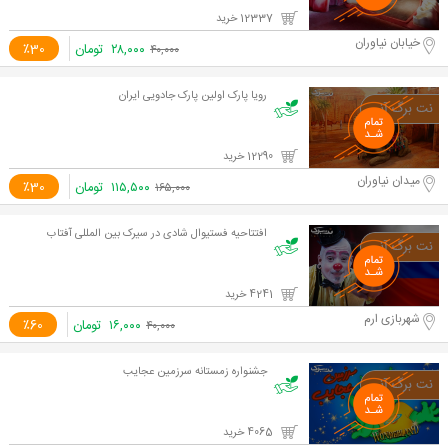
12337 خرید
خیابان نیاوران
۲۸,۰۰۰
تومان
٪30
۴۰,۰۰۰
رویا پارک اولین پارک جادویی ایران
12290 خرید
میدان نیاوران
۱۱۵,۵۰۰
تومان
٪30
۱۶۵,۰۰۰
افتتاحیه فستیوال شادی در سیرک بین المللی آفتاب
4241 خرید
شهربازی ارم
۱۶,۰۰۰
تومان
٪60
۴۰,۰۰۰
جشنواره زمستانه سرزمین عجایب
4065 خرید