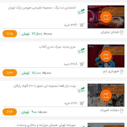
انحصاری نت برگ: مجموعه تفریحی هیومن پارک تهران
3261 خرید
خیابان نیاوران
۲۲,۵۰۰
تومان
٪25
۳۰,۰۰۰
سری جدید سیرک مدرن آفتاب
3218 خرید
شهربازی ارم
۱۷,۰۰۰
تومان
٪32
۲۵,۰۰۰
پینت بال قلعه مجموعه ای مجهز با 200 گلوله رایگان
3181 خرید
دهکده المپیک
۹۰۰
تومان
٪94
۱۵,۰۰۰
سورتمه تهران، هیجان سورتمه و سافاری وحشت