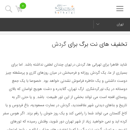
0
تهران
تخفیف های نت برگ برای
گردش
شاید ظاهرا برای تهرانی ها،
چندان لطفی نداشته باشد. اما برای
گردش در تهران
بسیاری از ما، یک گردش روزانه و فرحبخش در میان روزهای کاری و پرمشغله چیز
دوست داشتنی و یک خاطره فراموش نشدنی خواهد بود. خصوصا با یک جمع
دوستانه در یک
. ارگ تهران، گلابدره و دشت هویج لواسان که بالای
تور گردشگری
روستای افجه است می تواند بخشی از این تور طبیعت باشد. و یا حتی اگر به
تاریخ و بناهای دیدنی شهر علاقمندید، گردش در عمارت مسعودیه، باغ فردوس و یا
کاخ گلستان می تواند شما را راضی کند و یک روز خوش را رقم بزند. اگر هوس سفر
کرده اید و نمی خواهید زیاد از شهر تهران دور شوید، وقتش رسیده که تورهای
تفریحی و تهران گردی نت برگ را که با تخفیف های جذابی ارائه می شود امتحان