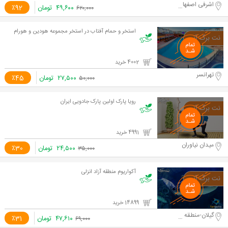
اشرفی اصفهانی
۴۹,۶۰۰
تومان
٪92
۶۲۰,۰۰۰
استخر و حمام آفتاب در استخر مجموعه هودین و هورام
4002 خرید
تهرانسر
۲۷,۵۰۰
تومان
٪45
۵۰,۰۰۰
رویا پارک اولین پارک جادویی ایران
4991 خرید
میدان نیاوران
۲۴,۵۰۰
تومان
٪30
۳۵,۰۰۰
آکواریوم منطقه آزاد انزلی
14899 خرید
گیلان-منطقه آزاد انزلی
۴۷,۶۱۰
تومان
٪31
۶۹,۰۰۰