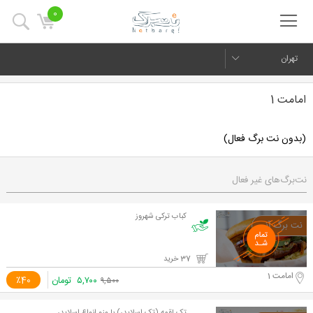
0
تهران
امامت 1
(بدون نت برگ فعال)
نت‌برگ‌های غیر فعال
کباب ترکی شهروز
37 خرید
امامت 1
۵,۷۰۰
تومان
٪40
۹,۵۰۰