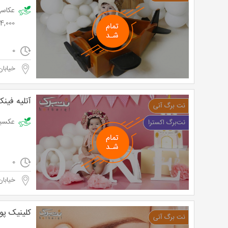
24,000 توم
0
خیابان
آتلیه فین
عکسبرداری
0
خیابان
کلینیک پو