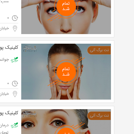
70,000 توم
0
خیابان
کلینیک پو
جوانسازی و لی
0
خیابان
کلینیک پو
تومان