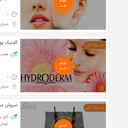
0
خیابان
کلینیک پو
هیدرودرمی در کل
0
خیابان
سروش سلام
تومان