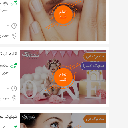
40,000 توم
0
خیابان
آتلیه فین
جای 24,000 تومان
0
خیابان
کلینیک پو