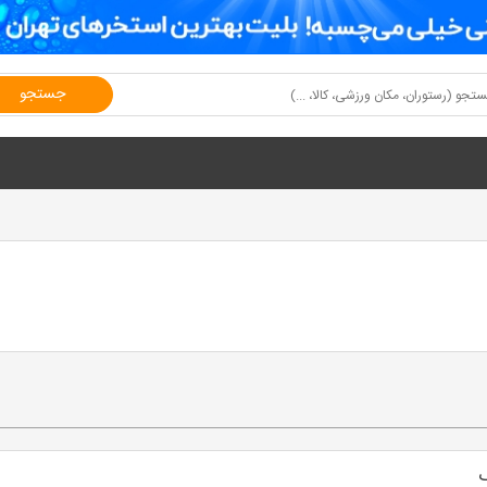
جستجو
ک