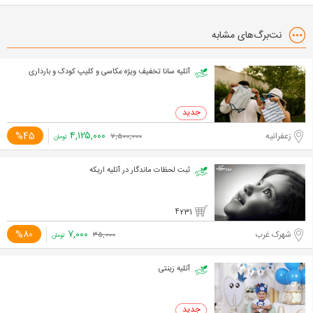
نت‌برگ‌های مشابه
آتلیه سانا تخفیف ویژه عکاسی و کلیپ کودک و بارداری
۴,۱۲۵,۰۰۰
%45
زعفرانیه
۷,۵۰۰,۰۰۰
تومان
ثبت لحظات ماندگار در آتلیه اریکه
4231
۷,۰۰۰
%80
شهرک غرب
۳۵,۰۰۰
تومان
آتلیه زینتی