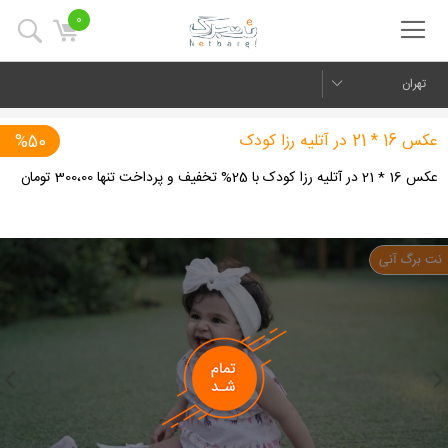
0
تهران
عکس 16 * 21 در آتلیه رزا کودک
%50
عکس 16 * 21 در آتلیه رزا کودک با 25% تخفیف و پرداخت تنها 300،00 تومان
us
Next