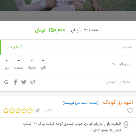
150,000
300,000
تومان
تومان
9 خرید
قیطریه
0
0
0
0
زمان باقیمانده
ثانیه
دقیقه
ساعت
روز
اشتراک با دوستان
آتلیه رزا کودک
(صفحه اختصاصی فروشنده)
0
رای
قیطریه بلوار اندرزگو خیابان حبیب چیذری کوچه فرشته پلاک ۲| - شماره
تماس:09123930314