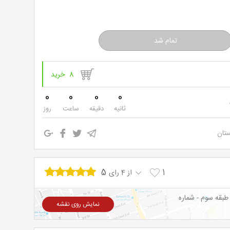
8 خرید
0
0
0
0
ثانیه
دقیقه
ساعت
روز
ستان
5
1
از 4 رای
دیس سینمایی روتانو . تهرانپارس٫ اتوبان باقری به سمت شمال٫ خیابان شهید سردار سلیمانی شرق٫ جنب بانک پارسیان ٫ مجتمع تجاری روتانو ٫ طبقه سوم - شماره
نمایش روی نقشه