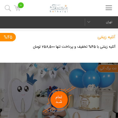
0
تهران
آتلیه زینتی
%45
آتلیه زینتی با 45% تخفیف و پرداخت تنها 258,500 تومان
us
Next