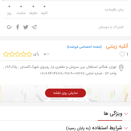
0
0
0
0
زمان باقیمانده
ثانیه
دقیقه
ساعت
روز
اشتراک با دوستان
آتلیه زینتی
(صفحه اختصاصی فروشنده)
0
رای
1
تهران، هنگام، استقلال، بین سروش و مظفری نیا, روبروی شهرک گلستان , پلاک186 ,
واحد 3| - شماره تماس:02188404788,09128007382
نمایش روی نقشه
ویژگی ها
شرایط استفاده
(به پایان رسید)