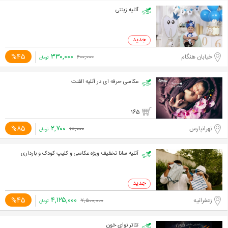
آتلیه زینتی
۳۳۰,۰۰۰
%45
خیابان هنگام
۶۰۰,۰۰۰
تومان
عکاسی حرفه ای در آتلیه الفنت
165
۲,۷۰۰
%85
تهرانپارس
۱۸,۰۰۰
تومان
آتلیه سانا تخفیف ویژه عکاسی و کلیپ کودک و بارداری
۴,۱۲۵,۰۰۰
%45
زعفرانیه
۷,۵۰۰,۰۰۰
تومان
تئاتر نوای خون