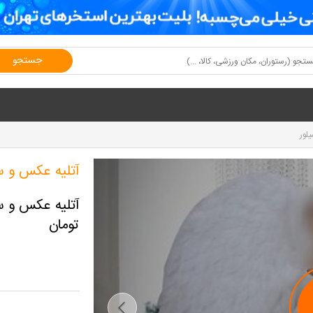
جستجو
لور
آتلیه عکس و 
تومان