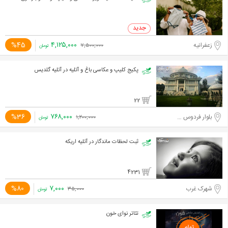
۴,۱۲۵,۰۰۰
%45
زعفرانیه
۷,۵۰۰,۰۰۰
تومان
پکیج کلیپ و عکاسی باغ و آتلیه در آتلیه گلدیس
22
۷۶۸,۰۰۰
%36
بلوار فردوس شرق
۱,۲۰۰,۰۰۰
تومان
ثبت لحظات ماندگار در آتلیه اریکه
4231
۷,۰۰۰
%80
شهرک غرب
۳۵,۰۰۰
تومان
تئاتر نوای خون