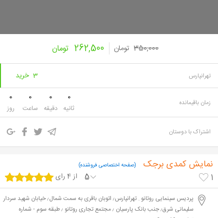
262,500
350,000
تومان
تومان
3 خرید
تهرانپارس
0
0
0
0
زمان باقیمانده
ثانیه
دقیقه
ساعت
روز
اشتراک با دوستان
نمایش کمدی برجک
(صفحه اختصاصی فروشنده)
5
از 4 رای
1
پردیس سینمایی روتانو . تهرانپارس٫ اتوبان باقری به سمت شمال٫ خیابان شهید سردار
سلیمانی شرق٫ جنب بانک پارسیان ٫ مجتمع تجاری روتانو ٫ طبقه سوم - شماره