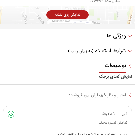
تماس:02176712890
نمایش روی نقشه
ویژگی ها
شرایط استفاده
(به پایان رسید)
توضیحات
نمایش کمدی برجک
امتیاز و نظر خریداران این فروشنده
امیر
۹ ماه پیش
نمایش کمدی برجک
ممنون از همتون. برای شادی ما، خیلی تلاش کردین