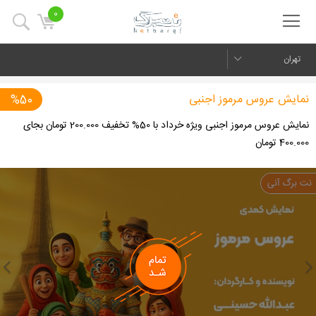
0
تهران
نمایش عروس مرموز اجنبی
%50
نمایش عروس مرموز اجنبی ویژه خرداد با 50% تخفیف 200.000 تومان بجای
400.000 تومان
us
Next