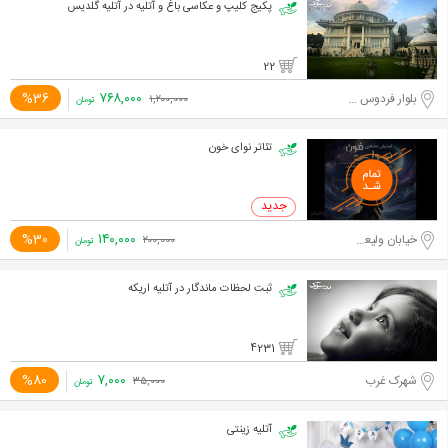
پکیج کلیپ و عکاسی باغ و آتلیه در آتلیه گلدیس
22
۷۶۸,۰۰۰
%36
بلوار فردوس شرق
۱,۲۰۰,۰۰۰
تومان
تئاتر نوای خون
۱۴۰,۰۰۰
%30
خیابان ولیعصر جنوبی
۲۰۰,۰۰۰
تومان
ثبت لحظات ماندگار در آتلیه اریکه
4231
۷,۰۰۰
%80
شهرک غرب
۳۵,۰۰۰
تومان
آتلیه زینتی