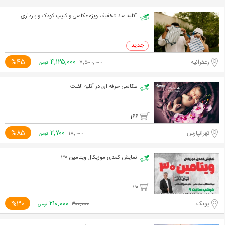
آتلیه سانا تخفیف ویژه عکاسی و کلیپ کودک و بارداری
۴,۱۲۵,۰۰۰
%45
زعفرانیه
۷,۵۰۰,۰۰۰
تومان
عکاسی حرفه ای در آتلیه الفنت
166
۲,۷۰۰
%85
تهرانپارس
۱۸,۰۰۰
تومان
نمایش کمدی موزیکال ویتامین 30
20
۲۱۰,۰۰۰
%30
پونک
۳۰۰,۰۰۰
تومان