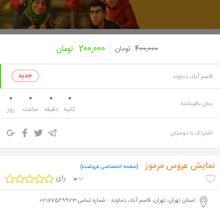
200,000
400,000
تومان
تومان
قاسم آباد، دماوند
0
0
0
0
زمان باقیمانده
ثانیه
دقیقه
ساعت
روز
اشتراک با دوستان
نمایش عروس مرموز
(صفحه اختصاصی فروشنده)
0
رای
استان تهران، تهران، قاسم آباد، دماوند - شماره تماس:02177569923