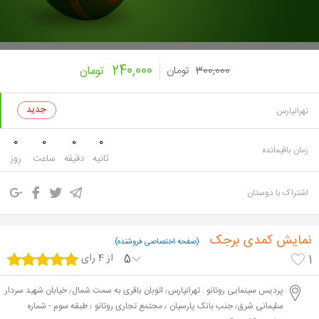
240,000
300,000
تومان
تومان
تهرانپارس
0
0
0
0
زمان باقیمانده
ثانیه
دقیقه
ساعت
روز
اشتراک با دوستان
نمایش کمدی برجک
(صفحه اختصاصی فروشنده)
5
از 4 رای
1
پردیس سینمایی روتانو . تهرانپارس٫ اتوبان باقری به سمت شمال٫ خیابان شهید سردار
سلیمانی شرق٫ جنب بانک پارسیان ٫ مجتمع تجاری روتانو ٫ طبقه سوم - شماره