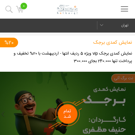
0
تهران
نمایش کمدی برجک
%20
نمایش کمدی برجک vip ویژه 5 ردیف انتها - اردیبهشت با 20% تخفیف و
پرداخت تنها 240.000 بجای 300.000
us
Next