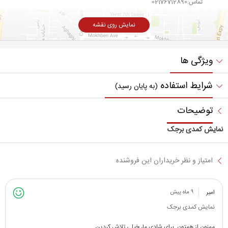
تماس:02176712890
نمایش روی نقشه
ویژگی ها
شرایط استفاده
(به پایان رسید)
توضیحات
نمایش کمدی برجک
امتیاز و نظر خریداران این فروشنده
امیر
۹ ماه پیش
نمایش کمدی برجک
ممنون از همتون. برای شادی ما، خیلی تلاش کردین