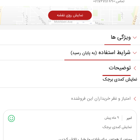
تماس:02176712890
نمایش روی نقشه
ویژگی ها
شرایط استفاده
(به پایان رسید)
توضیحات
نمایش کمدی برجک
امتیاز و نظر خریداران این فروشنده
امیر
۹ ماه پیش
نمایش کمدی برجک
ممنون از همتون. برای شادی ما، خیلی تلاش کردین