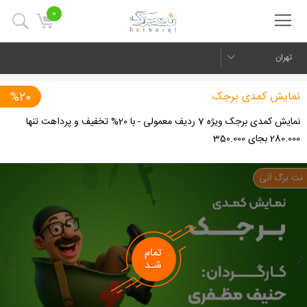
0
تهران
نمایش کمدی برجک
%20
نمایش کمدی برجک ویژه 7 ردیف معمولی - با 20% تخفیف و پرداهت تنها
280.000 بجای 350.000
us
Next