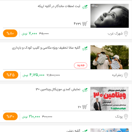
ثبت لحظات ماندگار در آتلیه اریکه
4231
۷,۰۰۰
%80
شهرک غرب
۳۵,۰۰۰
تومان
آتلیه سانا تخفیف ویژه عکاسی و کلیپ کودک و بارداری
۴,۱۲۵,۰۰۰
%45
زعفرانیه
۷,۵۰۰,۰۰۰
تومان
نمایش کمدی موزیکال ویتامین 30
20
۲۱۰,۰۰۰
%30
پونک
۳۰۰,۰۰۰
تومان
آتلیه زینتی