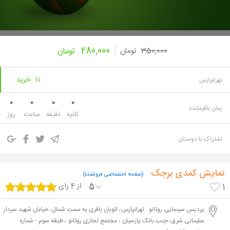
280,000
350,000
تومان
تومان
11 خرید
تهرانپارس
0
0
0
0
زمان باقیمانده
ثانیه
دقیقه
ساعت
روز
اشتراک با دوستان
نمایش کمدی برجک
(صفحه اختصاصی فروشنده)
5
از 4 رای
1
پردیس سینمایی روتانو . تهرانپارس٫ اتوبان باقری به سمت شمال٫ خیابان شهید سردار
سلیمانی شرق٫ جنب بانک پارسیان ٫ مجتمع تجاری روتانو ٫ طبقه سوم - شماره