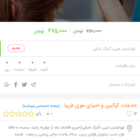
675,000
750,000
تومان
تومان
تهرانپارس غربی، گلبرگ شرقی
0
0
0
0
زمان باقیمانده
ثانیه
دقیقه
ساعت
روز
اشتراک با دوستان
خدمات کراتین و احیای موی فریبا
(صفحه اختصاصی فروشنده)
0
رای
2
تهرانپارس غربی، گلبرگ شرقی(امیری طائمه)، بعد از چهارراه رشید، نرسیده به فلکه
اول، جنب رستوران لوکس زرین، پ72، واحد1، سالن زیبایی رز سفید - شماره