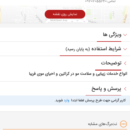
تماس:09202055240
نمایش روی نقشه
ویژگی ها
شرایط استفاده
(به پایان رسید)
توضیحات
انواع خدمات زیبایی و سلامت مو در کراتین و احیای موی فریبا
پرسش و پاسخ
کاربر گرامی جهت طرح پرسش لطفا ابتدا
وارد
شوید.
نت‌برگ‌های مشابه