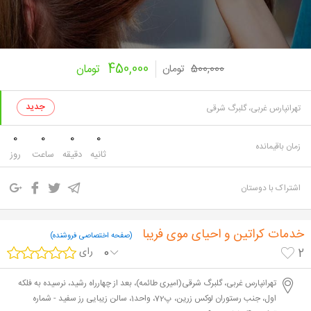
450,000
500,000
تومان
تومان
تهرانپارس غربی، گلبرگ شرقی
0
0
0
0
زمان باقیمانده
ثانیه
دقیقه
ساعت
روز
اشتراک با دوستان
خدمات کراتین و احیای موی فریبا
(صفحه اختصاصی فروشنده)
0
رای
2
تهرانپارس غربی، گلبرگ شرقی(امیری طائمه)، بعد از چهارراه رشید، نرسیده به فلکه
اول، جنب رستوران لوکس زرین، پ72، واحد1، سالن زیبایی رز سفید - شماره