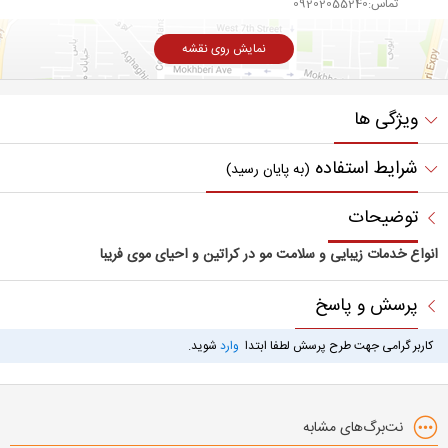
تماس:09202055240
نمایش روی نقشه
ویژگی ها
شرایط استفاده
(به پایان رسید)
توضیحات
انواع خدمات زیبایی و سلامت مو در کراتین و احیای موی فریبا
پرسش و پاسخ
کاربر گرامی جهت طرح پرسش لطفا ابتدا
وارد
شوید.
نت‌برگ‌های مشابه