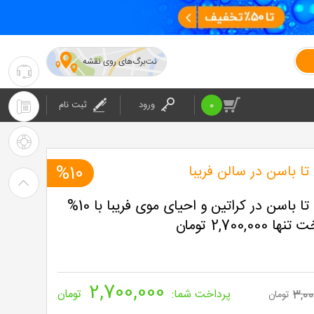
نت‌برگ‌های روی نقشه
۰۲۱-۴۲۰۲۴
:
0
ورود
ثبت نام
۰۲۱-۴۲۰۲۴
پشتیبانی
: شرکت
راهنمای
تا باسن در سالن فریبا
%10
خرید
نانوبوتاکس مو تا باسن در کراتین و احیای موی فریبا با 10%
نت
2,700, تومان
برگ
2,700,000
3,00
پرداخت شما:
تومان
تومان