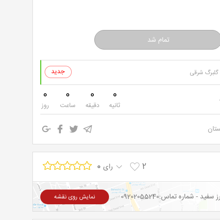
 گلبرگ شرقی
0
0
0
0
ثانیه
دقیقه
ساعت
روز
ستان
0
2
رای
نمایش روی نقشه