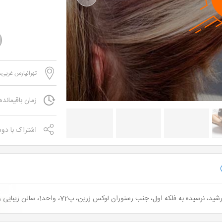
Previous
تهرانپارس غربی،
زمان باقیمانده
اشتراک با دو
نب رستوران لوکس زرین، پ72، واحد1، سالن زیبایی رز سفید - شماره تماس:09202055240