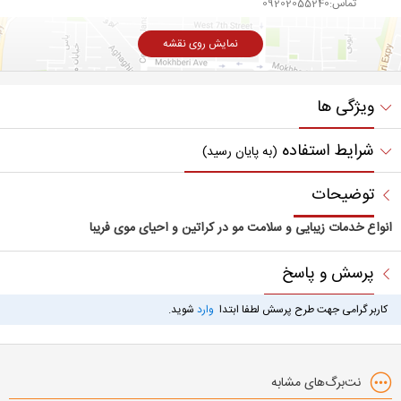
تماس:09202055240
نمایش روی نقشه
ویژگی ها
شرایط استفاده
(به پایان رسید)
توضیحات
انواع خدمات زیبایی و سلامت مو در کراتین و احیای موی فریبا
پرسش و پاسخ
کاربر گرامی جهت طرح پرسش لطفا ابتدا
وارد
شوید.
نت‌برگ‌های مشابه