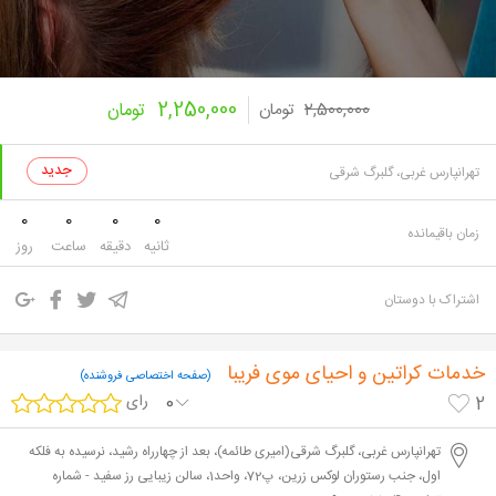
2,250,000
2,500,000
تومان
تومان
تهرانپارس غربی، گلبرگ شرقی
0
0
0
0
زمان باقیمانده
ثانیه
دقیقه
ساعت
روز
اشتراک با دوستان
خدمات کراتین و احیای موی فریبا
(صفحه اختصاصی فروشنده)
0
رای
2
تهرانپارس غربی، گلبرگ شرقی(امیری طائمه)، بعد از چهارراه رشید، نرسیده به فلکه
اول، جنب رستوران لوکس زرین، پ72، واحد1، سالن زیبایی رز سفید - شماره