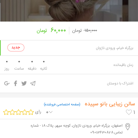
۶۰,۰۰۰
۱۵۰,۰۰۰
تومان
تومان
بزرگراه خیام، ورودی ناژوان
0
0
0
0
زمان باقیمانده
ثانیه
دقیقه
ساعت
روز
اشتراک با دوستان
سالن زیبایی بانو سپیده
(صفحه اختصاصی فروشنده)
0
رای
1
اصفهان، بزرگراه خیام، ورودی ناژوان، کوچه سپهر، پلاک 18 - شماره
تماس:09013630828