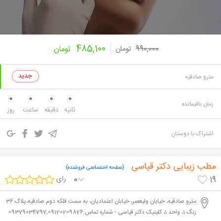
485,100
990,000
تومان
تومان
مترو صادقیه
0
0
0
0
زمان باقیمانده
ثانیه
دقیقه
ساعت
روز
اشتراک با دوستان
مطب زیبایی دکتر قیاسی
(صفحه اختصاصی فروشنده)
0
رای
19
مترو صادقیه، خیابان ولیعصر، خیابان اعتمادیان، به سمت فلکه دوم صادقیه،پلاک 36
زنگ 1، واحد 1، کلینیک دکتر قیاسی - شماره تماس:09379034797,09120209826