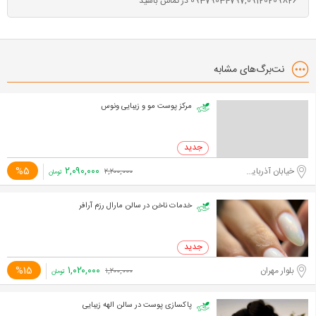
09379034797,09120209826 در تماس باشید
نت‌برگ‌های مشابه
مرکز پوست مو و زیبایی ونوس
۲,۰۹۰,۰۰۰
%5
خیابان آذربایجان
۲,۲۰۰,۰۰۰
تومان
خدمات ناخن در سالن مارال رزم آرافر
۱,۰۲۰,۰۰۰
%15
بلوار مهران
۱,۲۰۰,۰۰۰
تومان
پاکسازی پوست در سالن الهه زیبایی