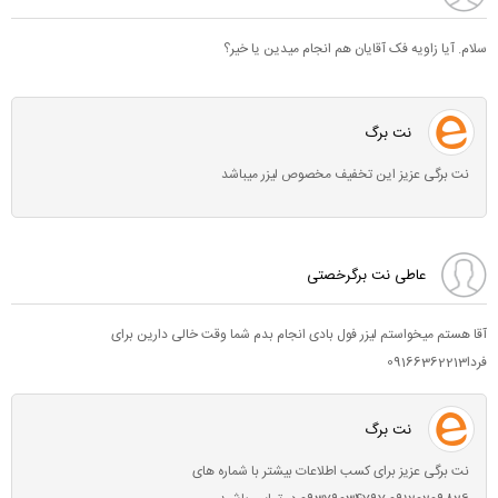
سلام. آیا زاویه فک آقایان هم انجام میدین یا خیر؟
نت برگ
نت برگی عزیز این تخفیف مخصوص لیزر میباشد
عاطی نت برگرخصتی
آقا هستم میخواستم لیزر فول بادی انجام بدم شما وقت خالی دارین برای
فردا09166362213
نت برگ
نت برگی عزیز برای کسب اطلاعات بیشتر با شماره های