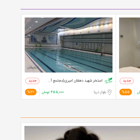
استخر شهید دهقان امیری(مجتمع آموزشی امام صادق)
ن
بلوار دریا
۴۵۵,۰۰۰
تومان
%30
%55