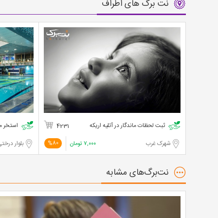
نت برگ های اطراف
ثبت لحظات ماندگار در آتلیه اریکه
استخر مج
4231
شهرک غرب
۷,۰۰۰
تومان
بلوار درختی، خیاب
%80
نت‌برگ‌های مشابه