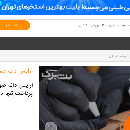
جستجو
رایشگاه صانعی
آرایش دائم صو
پرداخت تنها 2,030,000 تومان