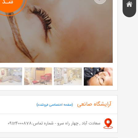
Next
هتل و
تخفیف
اقامتگاه
آرایشگاه صانعی
(صفحه اختصاصی فروشنده)
سعادت آباد , چهار راه سرو - شماره تماس:09124000878