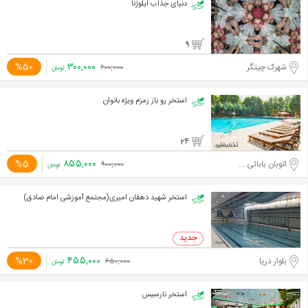
دنیای جذاب ایلوژنا
9
۳۰۰,۰۰۰
%50
شهرک چیتگر
۶۰۰,۰۰۰
تومان
استخر رو باز زمزم ویژه بانوان
24
۸۵۵,۰۰۰
%5
اتوبان بابائی - بعد از خروجی لشگرک
۹۰۰,۰۰۰
تومان
استخر شهید دهقان امیری(مجتمع آموزشی امام صادق)
۴۵۵,۰۰۰
%30
بلوار دریا
۶۵۰,۰۰۰
تومان
استخر نارسیس