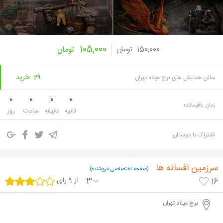
105,000
150,000
تومان
تومان
29 خرید
سالن همایش های برج میلاد تهران
0
0
0
0
زمان باقیمانده
ثانیه
دقیقه
ساعت
روز
اشتراک با دوستان
سرزمین افسانه ها
(صفحه اختصاصی فروشنده)
3
از 9 رای
16
برج میلاد تهران