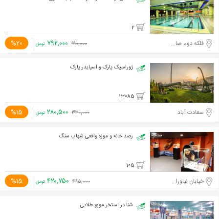
2
۷۹۲,۰۰۰
%20
فلکه دوم صادقیه
۹۹۰,۰۰۰
تومان
ژوراسیک پارک و اسپایدر پارک
13085
۲۸۰,۵۰۰
%15
سعادت آباد
۳۳۰,۰۰۰
تومان
رصد خانه و موزه واقعی شهاب سنگ
105
۴۲۰,۷۵۰
%15
خیابان نیاوران، ابتدای خیابان دارآباد
۴۹۵,۰۰۰
تومان
شنا در استخر موج طلایی