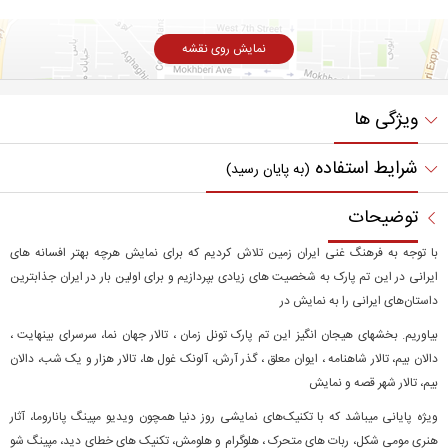
نمایش روی نقشه
ویژگی ها
شرایط استفاده
(به پایان رسید)
توضیحات
با توجه به فرهنگ غنی ایران زمین تلاش کردیم که برای نمایش هرچه بهتر افسانه های
ایرانی در این تم پارک به شخصیت های زیادی بپردازیم و برای اولین بار در ایران جذابترين
داستان‌های ایرانی را به نمایش در
بیاوریم. بخشهای هیجان انگیز این تم پارک تونل زمان ، تالار جهان نما، سرسرای بینهایت ،
دالان بیم، تالار شاهنامه ، ایوان معلق ، گذر آرش، آلونک غول ها، تالار هزار و یک شب، دالان
بیم، تالار شهر قصه و نمایش
ویژه پایانی میباشد که با تکنیک‌های نمایشی روز دنیا همچون ویدیو مپینگ پاناروما، آثار
هنری مومی شکل، ربات های متحرک ، هلوگرام و هلومش، تکنیک های خطای دید، مپینگ شو