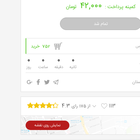
۴۲,۰۰۰
خرید
کمینه پرداخت :
تومان
نت
برگ
752 خرید
رس
0
0
0
0
ثانیه
دقیقه
ساعت
روز
ستان
4.3
113
از 175 رای
نمایش روی نقشه