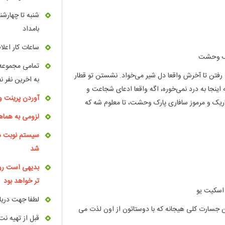
بامداد
ساعات کار اعل
رک وحشت
تمامی مجموعه 
رفتن تا آخرش واقعا دل شیر می‌خواد. نشستن تو قطار
به اخرین نفر ن
نجا به درد نمی‌خوره، اگه واقعا ادعای شجاعت و
آوردن پرینت و 
تاریک و مرموز سافاری پارک وحشت، تا معلوم شه که
لزومی به هماه
سیستم نوبت ده
شد
بدیهی است روز
تر خواهد بود
 اسکیت یو
لطفا جهت دریا
جسارت کلی هیجانه که با دوستاتون از اون لذت می
قبل از تهیه نت