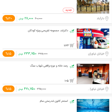
۲۸,۰۰۰
%30
دارآباد
۴۰,۰۰۰
تومان
دکترلند، مجموعه تفریحی ویژه کودکان
236
۲۳۳,۷۵۰
%15
خیابان نیاوران
۲۷۵,۰۰۰
تومان
رصد خانه و موزه واقعی شهاب سنگ
105
۴۲۰,۷۵۰
%15
خیابان نیاوران، ابتدای خیابان دارآباد
۴۹۵,۰۰۰
تومان
استخر کانون تندرستی سام