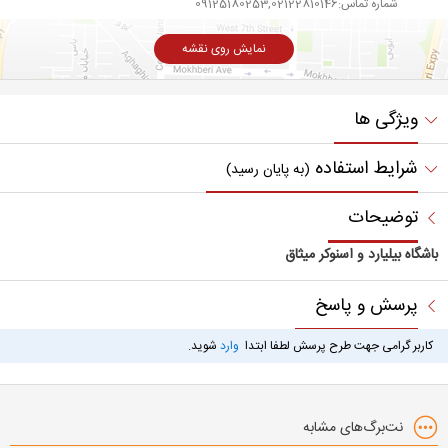
شماره تماس:09125180253,02122810146
نمایش روی نقشه
ویژگی ها
شرایط استفاده
(به پایان رسید)
توضیحات
باشگاه بیلیارد و اسنوکر میثاق
پرسش و پاسخ
کاربر گرامی جهت طرح پرسش لطفا ابتدا
وارد
شوید.
نت‌برگ‌های مشابه