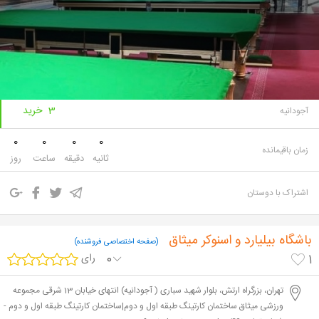
203,500
370,000
تومان
تومان
3 خرید
آجودانیه
0
0
0
0
زمان باقیمانده
ثانیه
دقیقه
ساعت
روز
اشتراک با دوستان
باشگاه بیلیارد و اسنوکر میثاق
(صفحه اختصاصی فروشنده)
0
رای
1
تهران، بزرگراه ارتش، بلوار شهید سباری ( آجودانیه) انتهای خیابان 13 شرقی مجموعه
ورزشی میثاق ساختمان کارتینگ طبقه اول و دوم|ساختمان کارتینگ طبقه اول و دوم -