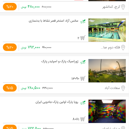
۴۸۰,۰۰۰
%20
کرج، کمالشهر
۶۰۰,۰۰۰
تومان
سانس آزاد استخر قصر نشاط با بدنسازی
2
۷۹۲,۰۰۰
%20
فلکه دوم صادقیه
۹۹۰,۰۰۰
تومان
ژوراسیک پارک و اسپایدر پارک
13090
۲۸۰,۵۰۰
%15
سعادت آباد
۳۳۰,۰۰۰
تومان
رویا پارک اولین پارک جادویی ایران
8081
۷۲۲,۵۰۰
%15
میدان نیاوران