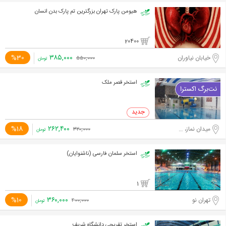
هیومن پارک تهران بزرگترین تم پارک بدن انسان
20400
۳۸۵,۰۰۰
%30
خیابان نیاوران
۵۵۰,۰۰۰
تومان
استخر قصر ملک
۲۶۲,۴۰۰
%18
میدان نماز، جاده احمد آباد مستوفی
۳۲۰,۰۰۰
تومان
استخر سلمان فارسی (ناشنوایان)
1
۳۶۰,۰۰۰
%10
تهران نو
۴۰۰,۰۰۰
تومان
استخر تفریحی دانشگاه شریف