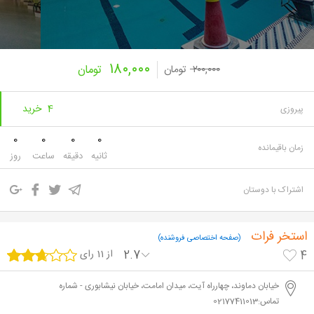
۱۸۰,۰۰۰
۲۰۰,۰۰۰
تومان
تومان
4 خرید
پیروزی
0
0
0
0
زمان باقیمانده
ثانیه
دقیقه
ساعت
روز
اشتراک با دوستان
استخر فرات
(صفحه اختصاصی فروشنده)
2.7
از 11 رای
4
خیابان دماوند، چهارراه آیت، میدان امامت، خیابان نیشابوری - شماره
تماس:02177411013