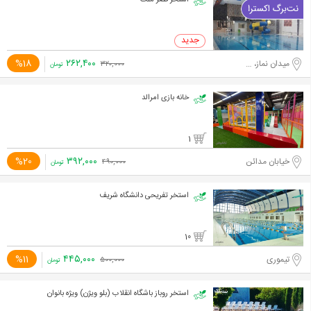
استخر قصر ملک
۲۶۲,۴۰۰
%18
میدان نماز، جاده احمد آباد مستوفی
۳۲۰,۰۰۰
تومان
خانه بازی امرالد
1
۳۹۲,۰۰۰
%20
خیابان مدائن
۴۹۰,۰۰۰
تومان
استخر تفریحی دانشگاه شریف
10
۴۴۵,۰۰۰
%11
تیموری
۵۰۰,۰۰۰
تومان
استخر روباز باشگاه انقلاب (بلو ویژن) ویژه بانوان