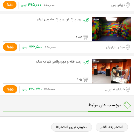
۴۹۵,۰۰۰
%10
تهرانپارس
۵۵۰,۰۰۰
تومان
رویا پارک اولین پارک جادویی ایران
8081
۷۲۲,۵۰۰
%15
میدان نیاوران
۸۵۰,۰۰۰
تومان
رصد خانه و موزه واقعی شهاب سنگ
105
۴۲۰,۷۵۰
%15
خیابان نیاوران، ابتدای خیابان دارآباد
۴۹۵,۰۰۰
تومان
برچسب های مرتبط
استخر بعد افطار
محبوب ترین استخرها