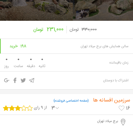
231,000
330,000
تومان
تومان
198 خرید
سالن همایش های برج میلاد تهران
0
0
0
0
زمان باقیمانده
ثانیه
دقیقه
ساعت
روز
اشتراک با دوستان
سرزمین افسانه ها
(صفحه اختصاصی فروشنده)
3
از 9 رای
16
برج میلاد تهران