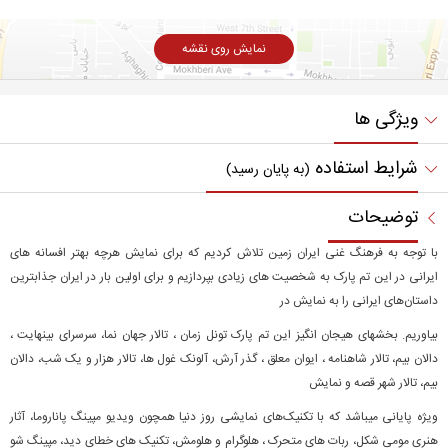
نمایش روی نقشه
ویژگی ها
شرایط استفاده
(به پایان رسید)
توضیحات
با توجه به فرهنگ غنی ایران زمین تلاش کردیم که برای نمایش هرچه بهتر افسانه های
ایرانی در این تم پارک به شخصیت های زیادی بپردازیم و برای اولین بار در ایران جذابترين
داستان‌های ایرانی را به نمایش در
بیاوریم. بخشهای هیجان انگیز این تم پارک تونل زمان ، تالار جهان نما، سرسرای بینهایت ،
دالان بیم، تالار شاهنامه ، ایوان معلق ، گذر آرش، آلونک غول ها، تالار هزار و یک شب، دالان
بیم، تالار شهر قصه و نمایش
ویژه پایانی میباشد که با تکنیک‌های نمایشی روز دنیا همچون ویدیو مپینگ پاناروما، آثار
هنری مومی شکل، ربات های متحرک ، هلوگرام و هلومش، تکنیک های خطای دید، مپینگ شو