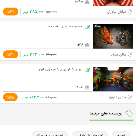
20400
۳۸۵,۰۰۰
%30
خیابان نیاوران
۵۵۰,۰۰۰
تومان
مجموعه سرزمین افسانه ها
1396
۳۴۳,۰۰۰
%30
سالن همایش های برج میلاد تهران
۴۹۰,۰۰۰
تومان
رویا پارک اولین پارک جادویی ایران
8081
۷۲۲,۵۰۰
%15
میدان نیاوران
۸۵۰,۰۰۰
تومان
برچسب های مرتبط
تفریح
تفریحات خانوادگی
تفریح در برج میلاد