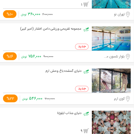
1
۳۶۰,۰۰۰
%10
تهران نو
۴۰۰,۰۰۰
تومان
مجموعه تفریحی ورزشی دامن افشار (امیر کبیر)
۷۵۶,۰۰۰
%16
بلوار نلسون ماندلا، میرداماد
۹۰۰,۰۰۰
تومان
دنیای گمشده باغ وحش ارم
۵۴۶,۰۰۰
%22
کوی ارم
۷۰۰,۰۰۰
تومان
دنیای جذاب ایلوژنا
9