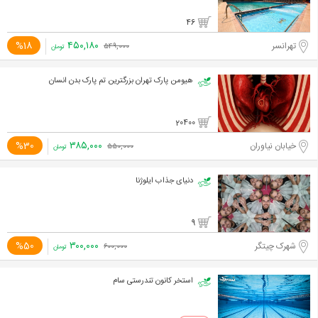
46
۴۵۰,۱۸۰
%18
تهرانسر
۵۴۹,۰۰۰
تومان
هیومن پارک تهران بزرگترین تم پارک بدن انسان
20400
۳۸۵,۰۰۰
%30
خیابان نیاوران
۵۵۰,۰۰۰
تومان
دنیای جذاب ایلوژنا
9
۳۰۰,۰۰۰
%50
شهرک چیتگر
۶۰۰,۰۰۰
تومان
استخر کانون تندرستی سام