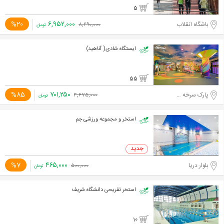
5
۶,۹۵۲,۰۰۰
%20
باشگاه انقلاب
۸,۶۹۰,۰۰۰
تومان
ایستگاه شادی( آناهید)
55
۷۰۱,۲۵۰
%85
پارک سرخه حصار
۴,۶۷۵,۰۰۰
تومان
استخر و مجموعه ورزشی جم
۴۶۵,۰۰۰
%7
بلوار دریا
۵۰۰,۰۰۰
تومان
استخر تفریحی دانشگاه شریف
10