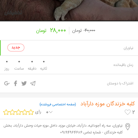
۲۸,۰۰۰
۴۰,۰۰۰
تومان
تومان
نیاوران
0
0
0
0
زمان باقیمانده
ثانیه
دقیقه
ساعت
روز
اشتراک با دوستان
کلبه خزندگان موزه دارآباد
(صفحه اختصاصی فروشنده)
0
رای
2
نیاوران، سه راه آجودانیه، دارآباد، خیابان موزه، داخل موزه حیات وحش دارآباد، بخش
کلبه خزندگان - شماره تماس:09194964626