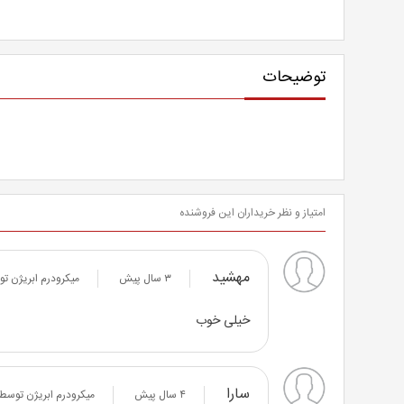
توضیحات
امتیاز و نظر خریداران این فروشنده
مهشید
۳ سال پیش
میکرودرم ابریژن تو
خيلی خوب
سارا
۴ سال پیش
میکرودرم ابریژن توسط 