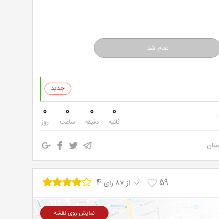
خرید
نت
برگ
0
0
0
0
ثانیه
دقیقه
ساعت
روز
ستان
4
59
از 87 رای
نمایش روی نقشه