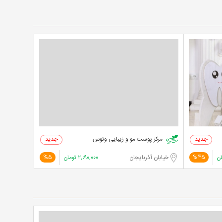
مرکز پوست مو و زیبایی ونوس
ان
خیابان آذربایجان
۲,۰۹۰,۰۰۰
تومان
%5
%45