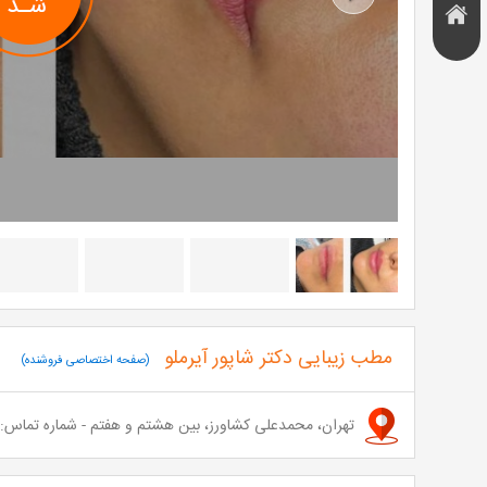
Next
هتل و
تخفیف
اقامتگاه
مطب زیبایی دکتر شاپور آیرملو
(صفحه اختصاصی فروشنده)
تهران، محمدعلی کشاورز، بین هشتم و هفتم - شماره تماس:02122082187