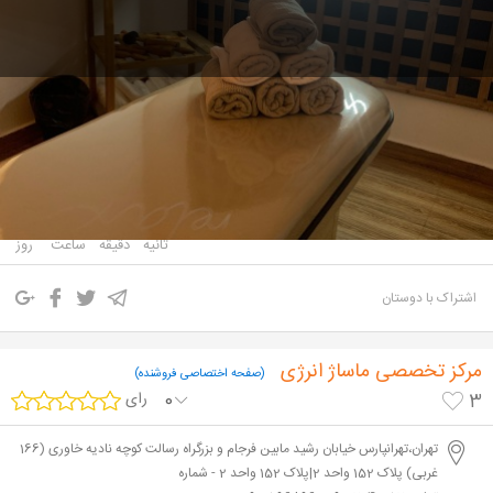
۳۵۰,۰۰۰
۵۰۰,۰۰۰
تومان
تومان
2 خرید
تهرانپارس
0
0
0
0
زمان باقیمانده
ثانیه
دقیقه
ساعت
روز
اشتراک با دوستان
مرکز تخصصی ماساژ انرژی
(صفحه اختصاصی فروشنده)
0
رای
3
تهران،تهرانپارس خیابان رشید مابین فرجام و بزرگراه رسالت کوچه نادیه خاوری (166
غربی) پلاک 152 واحد 2|پلاک 152 واحد 2 - شماره