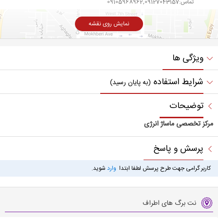
تماس:09105968962,09127043157
نمایش روی نقشه
ویژگی ها
شرایط استفاده
(به پایان رسید)
توضیحات
مرکز تخصصی ماساژ انرژی
پرسش و پاسخ
کاربر گرامی جهت طرح پرسش لطفا ابتدا
وارد
شوید.
نت برگ های اطراف