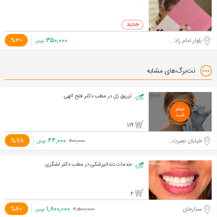
۳۵۰,۰۰۰
بلوار امام زاده حسن
%30
تومان
نت‌برگ‌های مشابه
تزریق ژل در مطب دکتر فتح الهی
119
۴۴,۰۰۰
%78
خیابان نصرت غربی
۲۰۰,۰۰۰
تومان
خدمات دندانپزشکی در مطب دکتر لشگری
2
۱,۸۰۰,۰۰۰
%60
ستارخان
۴,۵۰۰,۰۰۰
تومان