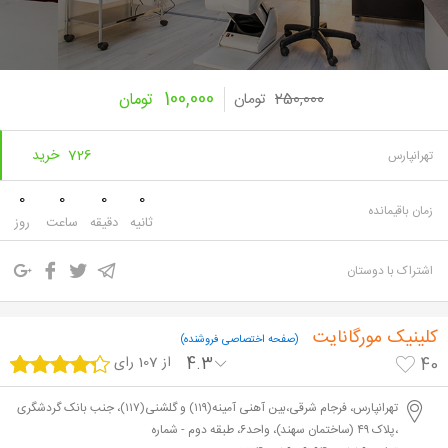
100,000
250,000
تومان
تومان
726 خرید
تهرانپارس
0
0
0
0
زمان باقیمانده
ثانیه
دقیقه
ساعت
روز
اشتراک با دوستان
کلینیک مورگانایت
(صفحه اختصاصی فروشنده)
4.3
از 107 رای
40
تهرانپارس، فرجام شرقی،بین آهنی آمینه(۱۱۹) و گلشنی(۱۱۷)، جنب بانک گردشگری
،پلاک ۴۹ (ساختمان سهند)، واحد۶، طبقه دوم - شماره