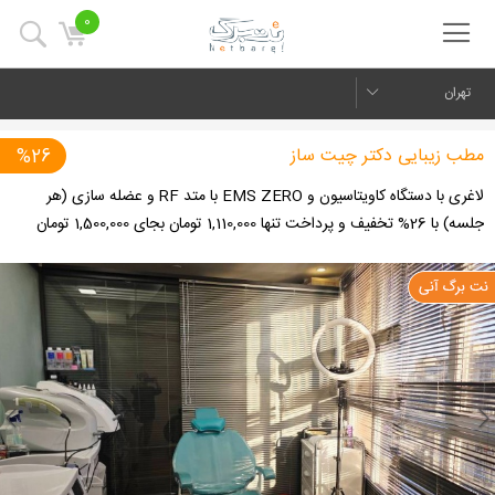
0
تهران
مطب زیبایی دکتر چیت ساز
%26
لاغری با دستگاه کاویتاسیون و EMS ZERO با متد RF و عضله سازی (هر
جلسه) با 26% تخفیف و پرداخت تنها 1,110,000 تومان بجای 1,500,000 تومان
us
Next