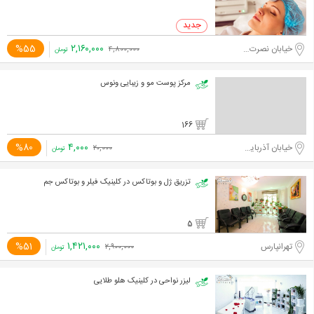
۲,۱۶۰,۰۰۰
%55
خیابان نصرت غربی
۴,۸۰۰,۰۰۰
تومان
مرکز پوست مو و زیبایی ونوس
166
۴,۰۰۰
%80
خیابان آذربایجان
۲۰,۰۰۰
تومان
تزریق ژل و بوتاکس در کلینیک فیلر و بوتاکس جم
5
۱,۴۲۱,۰۰۰
%51
تهرانپارس
۲,۹۰۰,۰۰۰
تومان
لیزر نواحی در کلینیک هلو طلایی