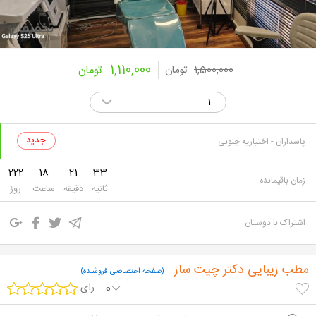
1,110,000
1,500,000
تومان
تومان
پاسداران - اختیاریه جنوبی
222
18
21
32
زمان باقیمانده
ثانیه
دقیقه
ساعت
روز
اشتراک با دوستان
مطب زیبایی دکتر چیت ساز
(صفحه اختصاصی فروشنده)
0
رای