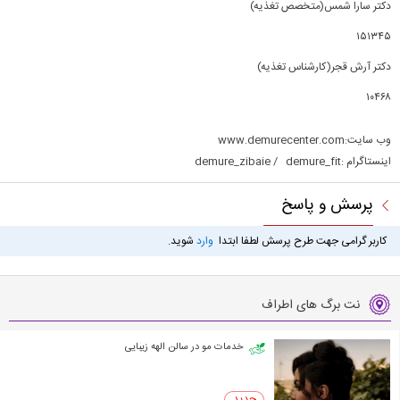
دکتر سارا شمس(متخصص تغذیه)
۱۵۱۳۴۵
دکتر آرش قجر(کارشناس تغذیه)
۱۰۴۶۸
وب سایت:www.demurecenter.com
اینستاگرام :demure_zibaie / demure_fit
پرسش و پاسخ
کاربر گرامی جهت طرح پرسش لطفا ابتدا
وارد
شوید.
نت برگ های اطراف
خدمات مو در سالن الهه زیبایی