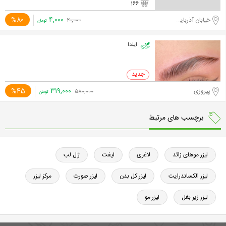
166
۴,۰۰۰
%80
خیابان آذربایجان
۲۰,۰۰۰
تومان
ایلدا
۳۱۹,۰۰۰
%45
پیروزی
۵۸۰,۰۰۰
تومان
برچسب های مرتبط
لیزر موهای زائد
لاغری
لیفت
ژل لب
لیزر الکساندرایت
لیزر کل بدن
لیزر صورت
مرکز لیزر
لیزر زیر بغل
لیزر مو