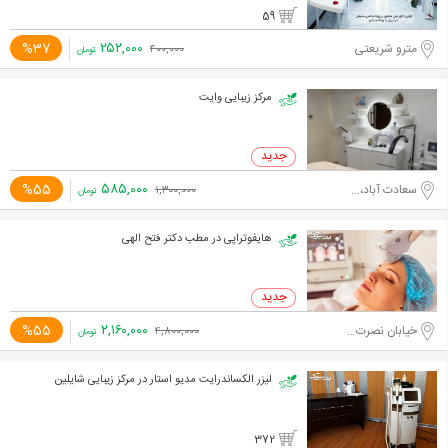
59
۲۵۲,۰۰۰
%37
مترو شریعتی
۴۰۰,۰۰۰
تومان
مرکز زیبایی وایت
۵۸۵,۰۰۰
%55
سعادت آباد،مدیریت
۱,۳۰۰,۰۰۰
تومان
هایفوتراپی در مطب دکتر فتح الهی
۲,۱۶۰,۰۰۰
%55
خیابان نصرت غربی
۴,۸۰۰,۰۰۰
تومان
لیزر الکساندرایت مدیو استار در مرکز زیبایی شایلین
372